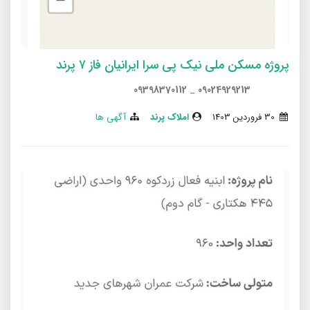
پروژه مسکن ملی نیک پی سرا ایرانیان فاز ۷ پرند
09398370112
_
09024929213
30 فروردین 1403
املاک پرند
آگهی ها