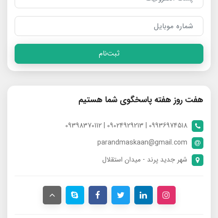
ثبت‌نام
هفت روز هفته پاسخگوی شما هستیم
09936974518 | 09024929213 | 09398370112
parandmaskaan@gmail.com
شهر جدید پرند - میدان استقلال