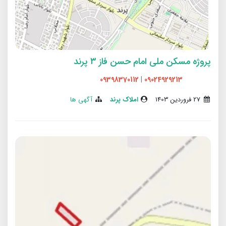
پروژه مسکن ملی امام حسن فاز ۳ پرند
09398370112
|
09024929213
27 فروردین 1403
املاک پرند
آگهی ها