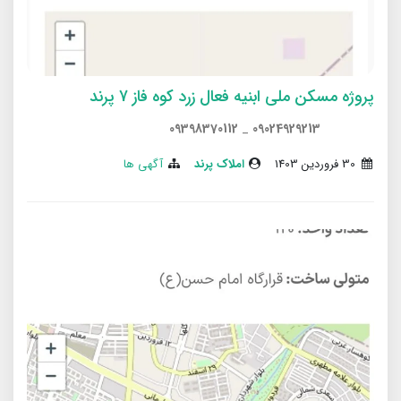
پروژه مسکن ملی ابنیه فعال زرد کوه فاز 7 پرند
09398370112
_
09024929213
30 فروردین 1403
املاک پرند
آگهی ها