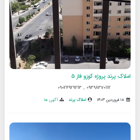
املاک پرند پروژه کوزو فاز ۵
09024929213
_
09398370112
18 فروردین 1403
املاک پرند
آگهی ها