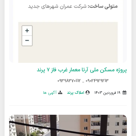
پروژه مسکن ملی آرتا معمار غرب فاز ۷ پرند
09398370112
_
09024929213
19 فروردین 1403
املاک پرند
آگهی ها