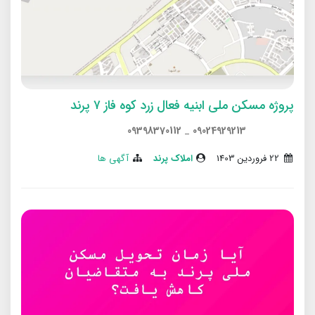
پروژه مسکن ملی ابنیه فعال زرد کوه فاز ۷ پرند
09398370112
_
09024929213
22 فروردین 1403
املاک پرند
آگهی ها