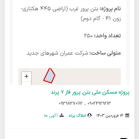
پروژه مسکن ملی بتن پرور فاز ۷ پرند
09398370112
_
09024929213
14 فروردین 1403
املاک پرند
آگهی ها