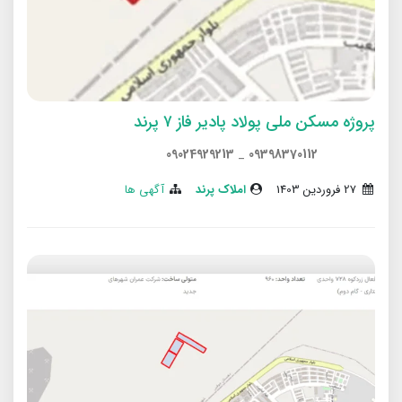
پروژه مسکن ملی پولاد پادیر فاز ۷ پرند
09024929213
_
09398370112
27 فروردین 1403
املاک پرند
آگهی ها