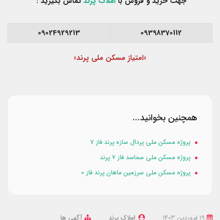
جهت خرید و فروش با
املاک پرند
تماس بگیرید :
09024929213
09398370112
«امتیاز مسکن ملی پرند»
همچنین بخوانید...
پروژه مسکن ملی پردال سازه پرند فاز ۷
پروژه مسکن ملی سماسد فاز ۷ پرند
پروژه مسکن ملی سرزمین ماهان پرند فاز ۰
19 فروردین 1403
املاک پرند
آگهی ها