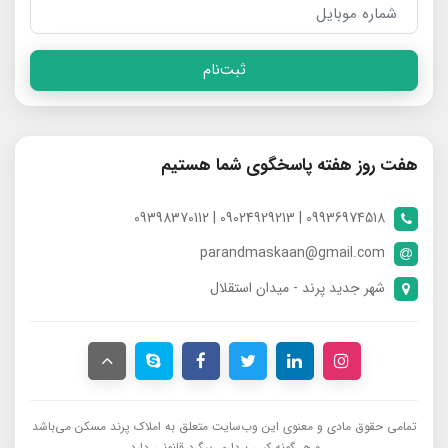
ثبت‌نام
هفت روز هفته پاسخگوی شما هستیم
09936974518 | 09024929213 | 09398370112
parandmaskaan@gmail.com
شهر جدید پرند - میدان استقلال
تمامی حقوق مادی و معنوی این وب‌سایت متعلق به املاک پرند مسکن می‌باشد
و هر گونه کپی برداری پیگرد قانونی دارد.