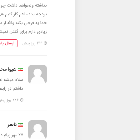
نداشته ونخواهد داشت چون که
بودجه بده ماهم کار کنیم 
خدا يه فرجی بکنه والله از د
زیادی دارم برای گفتن نمی
ارسال پا
294 روز پیش
هیوا مح
سلام میشه لطف
داشتم در رابطه
284 روز پیش
ناصر
۲۷ مهر پیام دادند که واریزی رو به ۲۰۰ میلیون برسونید؟!