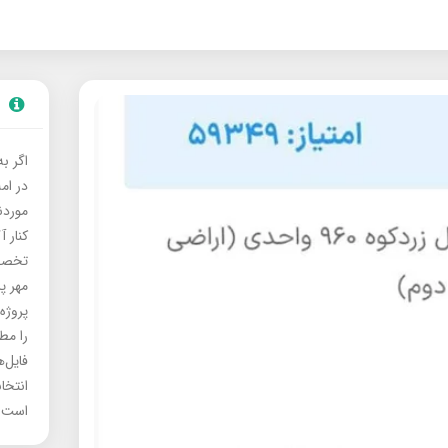
اگر ب
در ام
موردنی
کنار آ
تخصصی
مهر پ
پروژه
را مط
فایل‌
انتخا
است.