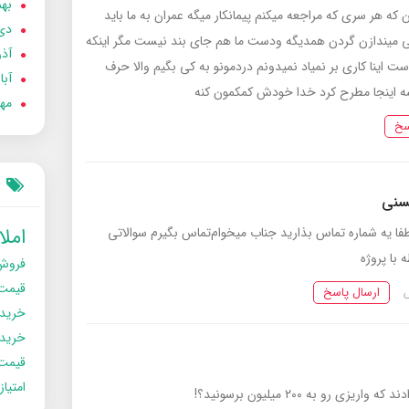
بهمن
 هر سری که‌ مراجعه میکنم پیمانکار میگه عمران به ما باید
دی 02
هی میندازن گردن همدیگه ودست ما هم جای بند نیست مگر اینکه
آذر 02
ست اینا کاری بر نمیاد نمیدونم دردمونو به کی بگیم والا حرف
آبان 
شه اینجا مطرح کرد خدا خودش کمکمون کنه
مهر 2
سخ
سنی
امل
ا یه شماره تماس بذارید جناب میخوام‌تماس بگیرم سوالاتی
 با پروژه
فروش
قیمت
ارسال پاسخ
خرید
خریدو
قیمت
امتیا