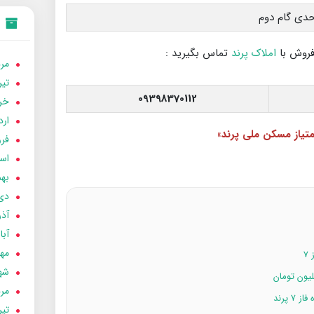
فروش با
املاک پرند
تماس بگیرید :
مردا
تير 05
09398370112
خردا
ارد
متیاز مسکن ملی پرند»
فرور
اسفن
بهمن
دی 04
آذر 04
آبان 
مهر 4
۷
شهری
مردا
 پرند
تير 04