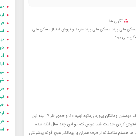
خردا
ارد
آگهی ها
فرور
سکن ملی پرند
مسکن ملی پرند
خرید و فروش امتیاز مسکن ملی
اسفن
سکن ملی پرند
بهمن
دی 03
آذر 03
آبان 
مهر 3
شهری
مردا
تير 03
خردا
ارد
باسلام واحترام خدمت یکایک دوستان ومالکان پروژه زردکوه ابنیه 960واحدی فاز 7 البته این
فرور
د که بیشترش کردن خدمت شما عرض کنم تو این چند سال ایکه بنده
اسفن
ها هستم متاسفانه از طرف عمران يا پیمانکار هیچ گونه پیشرفتی