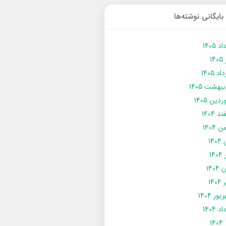
بایگانی نوشته‌ها
د 1405
14
د 1405
يبهشت 1405
دین 1405
د 1404
 1404
14
14
1404
140
ور 1404
د 1404
14