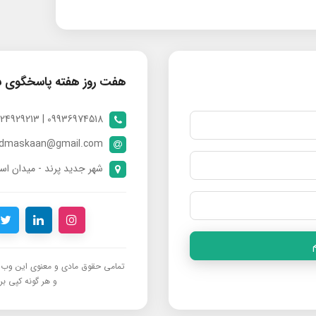
هفت روز هفته پاسخگوی 
09936974518 | 09024929213 | 09398370112
ndmaskaan@gmail.com
شهر جدید پرند - میدان است
تمامی حقوق مادی و معنوی این وب‌س
و هر گونه کپی برد