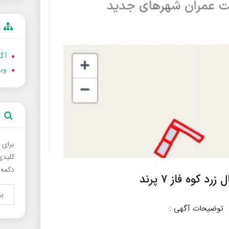
آگه
وب
برای 
کلیدی
دکمه 
 کوه فاز 7 پرند
توضیحات آگهی :