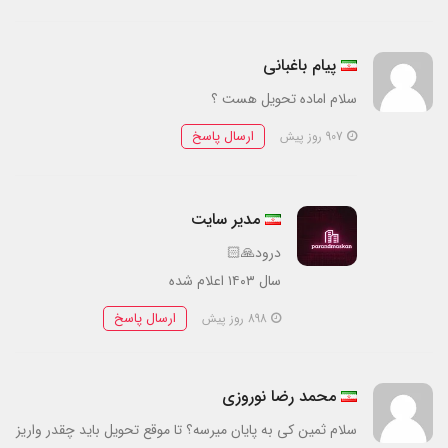
پیام باغبانی
سلام اماده تحویل هست ؟
ارسال پاسخ
907 روز پیش
مدیر سایت
درود🙏🏻
سال ۱۴۰۳ اعلام شده
ارسال پاسخ
898 روز پیش
محمد رضا نوروزي
سلام ثمين كي به پايان ميرسه؟ تا موقع تحويل بايد چقدر واريز