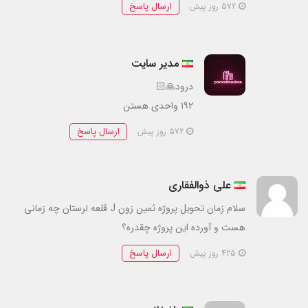
ارسال پاسخ
572 روز پیش
مدیر سایت
درود🙏🏻
۱۹۲ واحدی هستن
ارسال پاسخ
572 روز پیش
علی ذوالفقاری
سلام زمان تحویل پروژه ثمین زون J قلعه لرستان چه زمانی
هست و آورده این پروژه چقدره؟
ارسال پاسخ
425 روز پیش