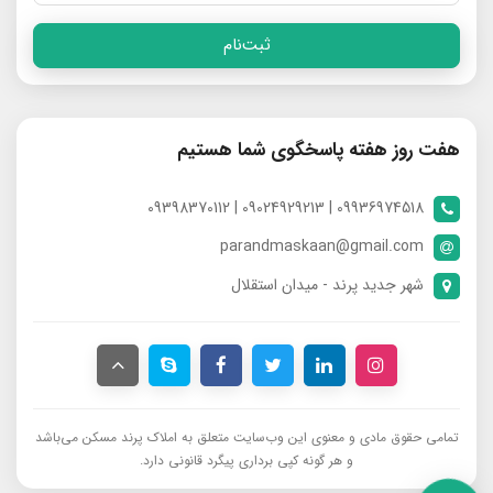
ثبت‌نام
هفت روز هفته پاسخگوی شما هستیم
09936974518 | 09024929213 | 09398370112
parandmaskaan@gmail.com
شهر جدید پرند - میدان استقلال
تمامی حقوق مادی و معنوی این وب‌سایت متعلق به املاک پرند مسکن می‌باشد
و هر گونه کپی برداری پیگرد قانونی دارد.