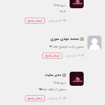
درود🙏🏻
۱۴۰۳
ارسال پاسخ
900 روز پیش
محمد مهدی سوری
ممنون بابت توضیح هات❤
ارسال پاسخ
902 روز پیش
مدیر سایت
درود🙏🏻
ممنون از لطف شما❤️
ارسال پاسخ
900 روز پیش