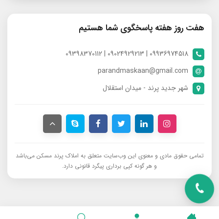
هفت روز هفته پاسخگوی شما هستیم
09936974518 | 09024929213 | 09398370112
parandmaskaan@gmail.com
شهر جدید پرند - میدان استقلال
تمامی حقوق مادی و معنوی این وب‌سایت متعلق به املاک پرند مسکن می‌باشد
و هر گونه کپی برداری پیگرد قانونی دارد.