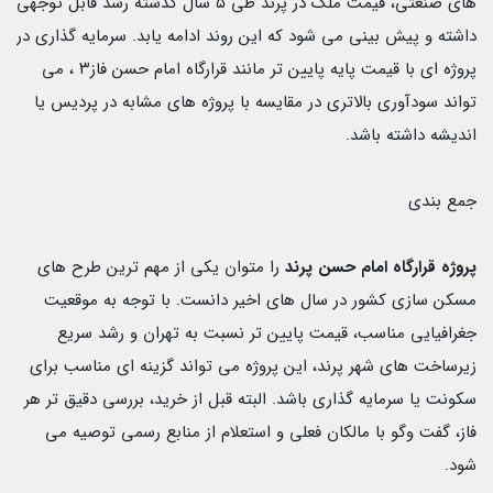
هاى صنعتى، قيمت ملك در پرند طى ۵
سال گذشته رشد قابل توجهى
داشته و پیش بينى مى شود كه اين روند ادامه يابد. سرمايه گذاری در
پروژه اى با قيمت پايه پايين تر مانند قرارگاه امام حسن فاز٣ ، مى
تواند سودآورى بالاترى در مقايسه با پروژه هاى مشابه در پرديس يا
انديشه داشته باشد.
جمع بندى
پروژه قرارگاه امام حسن پرند
را متوان يكى از مهم ترين طرح هاى
مسكن سازى كشور در سال هاى اخير دانست. با توجه به موقعيت
جغرافيايى مناسب، قيمت پايين تر نسبت به تهران و رشد سريع
زيرساخت هاى شهر پرند، اين پروژه مى تواند گزینه اى مناسب براى
سكونت يا سرمايه گذاری باشد. البته قبل از خريد، بررسى دقيق تر هر
فاز، گفت وگو با مالكان فعلى و استعلام از منابع رسمى توصيه مى
شود.