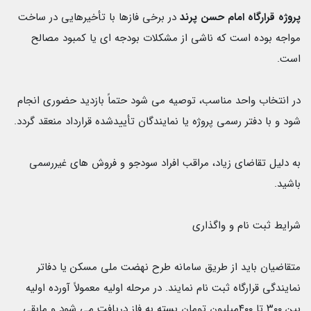
پروژه قرارگاه امام حسن پرند
در برخى فازها با تأخيرهايى در ساخت
مواجه بوده است كه ناشى از مشكلات بودجه اى يا كمبود مصالح
است.
در انتخاب واحد مناسب، توصيه مى شود حتماً بازديد حضورى انجام
شود و با دفتر رسمى پروژه يا نمايندگان تأييدشده قرارداد منعقد گردد.
به دليل تقاضاى زياد، مراقب افراد سودجو و فروش هاى غيررسمى
باشيد.
شرايط ثبت نام و واگذاری
متقاضيان بايد از طريق سامانه طرح نهضت ملى مسكن يا دفاتر
نمايندگی قرارگاه ثبت نام نمايند. در مرحله اوليه معمولاً آورده اوليه
بين ۳۰۰ تا ۴۰۰
ميليون تومان بسته به فاز دريافت مى شود و مابقى