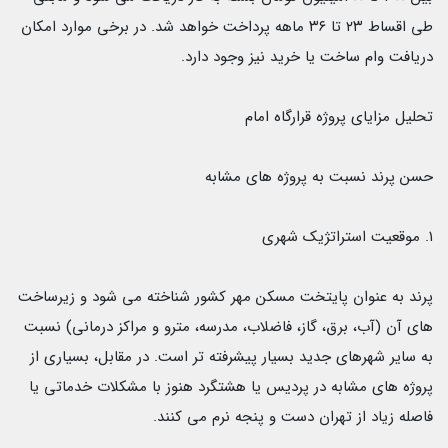
طى اقساط ٢٣ تا ۳۶ ماهه پرداخت خواهد شد. در برخى موارد امكان
دريافت وام ساخت يا خريد نيز وجود دارد.
تحليل مزاياى پروژه قرارگاه امام
حسن پرند نسبت به پروژه هاى مشابه
١. موقعيت استراتژیک شهرى
پرند به عنوان پايتخت مسكن مهر كشور شناخته مى شود و زيرساخت
هاى آن (آب، برق، گاز، فاضلاب، مدرسه، مترو و مراكز درمانى) نسبت
به ساير شهرهاى جديد بسيار پيشرفته تر است. در مقابل، بسيارى از
پروژه هاى مشابه در پرديس يا هشتگرد هنوز با مشكلات خدماتى يا
فاصله زياد از تهران دست و پنجه
نرم مى كنند.