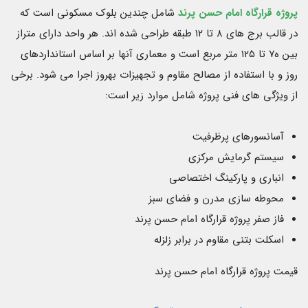
پروژه قرارگاه امام حسن پرند
شامل چندين بلوک مسكونى است كه
در قالب برج هاى ٨ تا ١٢ طبقه طراحى شده اند. هر واحد داراى متراز
بين ه٧ تا ١٢٥ متر مربع است و معمارى آنها بر اساس استانداردهاى
روز و با استفاده از مصالح مقاوم و تجهيزات بهروز اجرا مى شود. برخى
از ويژگی هاى فنى
پروژه شامل موارد زير است:
آسانسورهاى پرظرفيت
سيستم گرمایش مركزى
انبارى و پاركينگ اختصاصى
محوطه سازى مدرن و فضاى سبز
فاز صفر پروژه قرارگاه امام حسن پرند
اسكلت بتنى مقاوم در برابر زلزله
قيمت پروژه قرارگاه امام حسن پرند