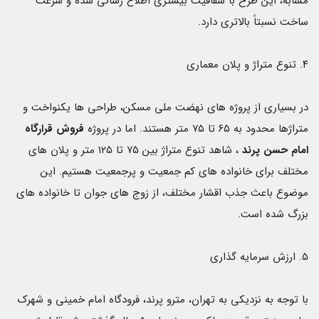
مشابه، اين طرح با شفافيت بيشترى اطلاع رسانى شده و سرعت
ساخت نسبتاً بالاترى دارد.
۴. تنوع متراژ و پلان معمارى
در بسيارى از پروژه هاى نهضت ملى مسكن، طراحى ها یکنواخت و
متراژها محدود به ۶۵ تا ۷۵ متر هستند.
اما در پروژه
فروش قرارگاه
امام حسن پرند
، شاهد تنوع متراژ بين ۷۵ تا ۱۲۵ متر و پلان هاى
مختلف براى خانواده هاى كم جمعيت و پرجمعيت هستيم. اين
موضوع باعث جذب اقشار مختلف، از زوج هاى جوان تا خانواده هاى
بزرگ شده است.
۵. ارزش سرمايه گذاری
با توجه به نزديكى به تهران، مترو پرند، فرودگاه امام خمينى و شهرک