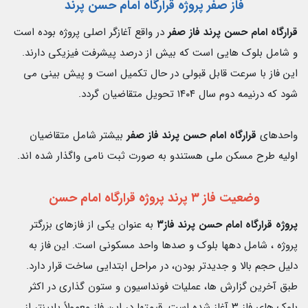
فاز صفر پروژه قرارگاه امام حسن پرند
قرارگاه امام حسن پرند فاز صفر
در واقع آغازگر اصلى پروژه بوده است
و شامل بلوک هايى است كه بيش از درصد پيشرفت فيزيكى دارند.
اين فاز با سرعت قابل قبولى در حال تكميل است و پیش بينى مى
شود كه درنيمه دوم سال ۱۴۰۴ تحويل متقاضيان گردد.
واحدهاى
قرارگاه امام حسن پرند فاز صفر
بيشتر شامل متقاضيان
اوليه طرح مسكن ملى هستندو به صورت ثبت نامى واگذار شده اند.
وضعيت فاز ٣ پرند پروژه قرارگاه امام
حسن
پروژه قرارگاه امام حسن پرند فاز٣
به عنوان يكى از فازهاى بزرگتر
پروژه ، شامل دهها بلوک و صدها واحد مسكونى است. اين فاز به
دليل حجم بالا و جديدتر بودن، در مراحل ابتدايى ساخت قرار دارد.
طبق آخرين گزارش ها، عمليات فونداسيون و ستون گذاری در اكثر
بلوک هاى فاز ٣ آغاز شده است. قيمتها در اين فاز معمولاً پايينتر از