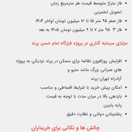
فاز متراژ متوسط قيمت هر مترمربع زمان
تحويل تخمينى
فاز صفر ۹۵ متر ۱۵ تا ۱۲ ميليون تومان اواخر ۱۴۰۴
فاز ٣ ۹۵ متر ٧ تا ٩ ميليون تومان ۱۴۰۵ به بعد
مزاياى سرمايه گذاری در پروژه قرارگاه
امام حسن پرند
افزايش روزافزون تقاضا براى مسكن در پرند نزديكى به پروژه
هاى عمرانى بزرگ مانند مترو و
آزادراه تهران-پرند
امكان پيش خريد با شرايط اقساطى و مناسب
بازدهى بالا در ميان مدت با توجه به قيمت
پايه پايين
پشتيبانى دولتى و نظارت دقيق
چالش ها و نكاتى براى خريداران