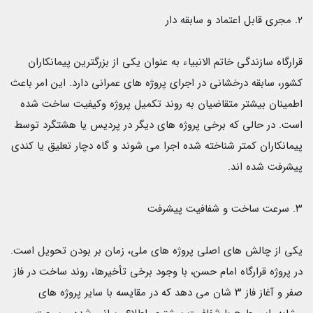
٢. مجرى قابل اعتماد و سابقه دار
قرارگاه سازندگی خاتم الانبياء به عنوان يكى از
بزرگترين پيمانكاران
كشور، سابقه درخشانى در اجراى پروژه های عمرانى دارد. اين امر باعث
اطمينان بيشتر متقاضيان به روند تكميل پروژه وكيفيت ساخت شده
است. در حالى كه برخى پروژه هاى ديگر در پرديس يا هشتگرد توسط
پيمانكاران كمتر شناخته شده اجرا مى شوند و گاه دچار تعليق يا كندى
پیشرفت شده اند.
٣. سرعت ساخت و شفافيت پيشرفت
يكى از چالش هاى اصلى پروژه هاى ملى، زمان بر بودن تحويل است.
در پروژه قرارگاه امام حسن، با وجود برخى تأخيرها، روند ساخت در فاز
صفر و آغاز فاز ٣ شان مى دهد كه در مقايسه با ساير پروژه هاى