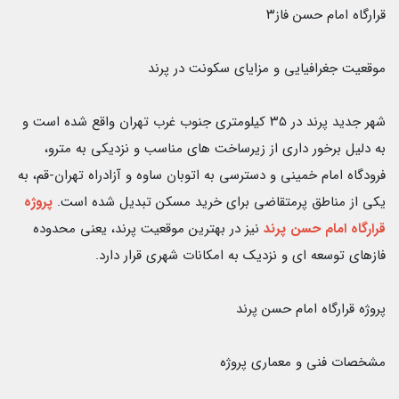
قرارگاه امام حسن فاز۳
موقعيت جغرافيايى و مزاياى سكونت
در پرند
شهر جديد پرند در ۳۵ كيلومترى جنوب غرب تهران واقع شده است و
به دليل برخور دارى از زيرساخت هاى مناسب و نزديكى به مترو،
فرودگاه امام خمينى و دسترسى به اتوبان ساوه و آزادراه تهران-قم، به
يكى از مناطق پرمتقاضى براى خريد مسكن تبديل شده است.
پروژه
قرارگاه امام حسن پرند
نيز در بهترين موقعيت پرند، يعنى محدوده
فازهاى توسعه اى و نزديك به امكانات شهرى قرار دارد.
پروژه قرارگاه امام حسن پرند
مشخصات فنى و معمارى پروژه