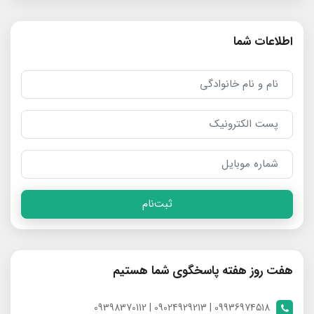
اطلاعات شما
ثبت‌نام
هفت روز هفته پاسخگوی شما هستیم
09936974518 | 09024929213 | 09398370112