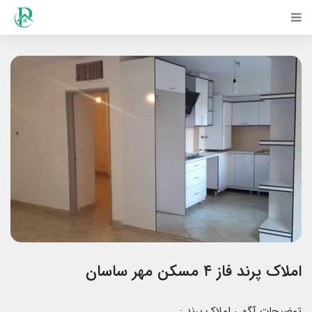
املاک پرند فاز ۴ مسکن مهر ساسان
توضیحات آگهی املاک پرند :