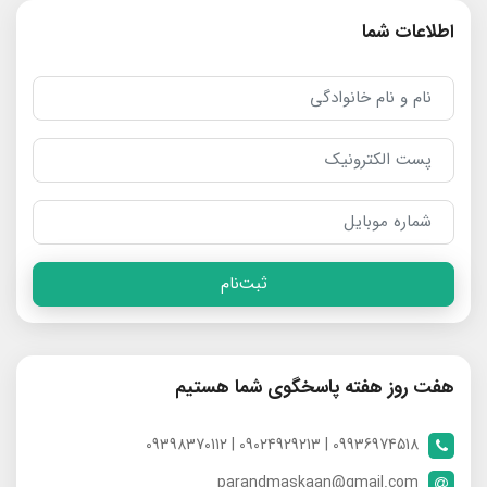
اطلاعات شما
ثبت‌نام
هفت روز هفته پاسخگوی شما هستیم
09936974518 | 09024929213 | 09398370112
parandmaskaan@gmail.com