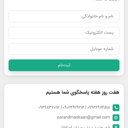
ثبت‌نام
هفت روز هفته پاسخگوی شما هستیم
09936974518 | 09024929213 | 09398370112
parandmaskaan@gmail.com
شهر جدید پرند - میدان استقلال