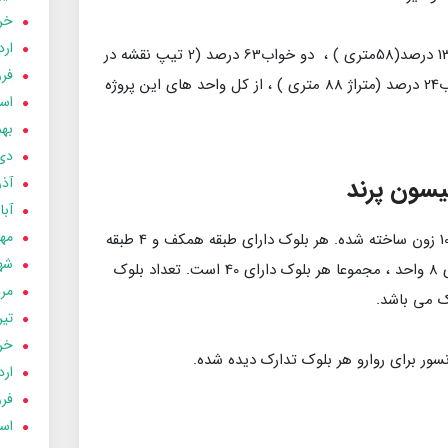
خردا
ارد
(58متری ) ، دو خواب63 درصد (2 تیپ نقشه در
فرور
متراژ 72 متری و 75 متری )، سه خواب24 درصد (متراژ 88 متری ) ، از کل واحد های این پروژه
اسفن
بهمن
دی 03
یسون پرند
آذر 03
آبان 
مهر 3
همانطور که گفتیم این پروژه در قالب 10 زون ساخته شده. هر بلوک دارای طبقه همکف و 4 طبقه
شهری
بالای همکف می باشد . هر طبقه دارای 8 واحد ، مجموعا هر بلوک دارای 40 است. تعداد بلوک
مردا
تير 03
خردا
نسور برای روارو هر بلوک تدارک دیده شده.
ارد
فرور
اسفن