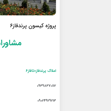
پروژه کیسون پرندفاز۶
مشاورا
املاک پرندفاز۰تافاز۶
09398370112
09024929213