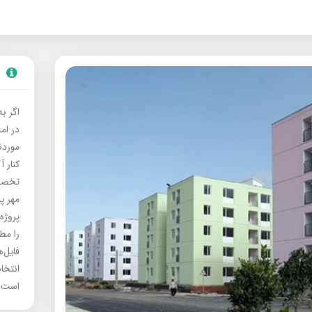
اگر ب
در ام
موردنی
کنار آ
تخصصی
مهر پ
پروژه
را مط
فایل‌
انتخا
است.