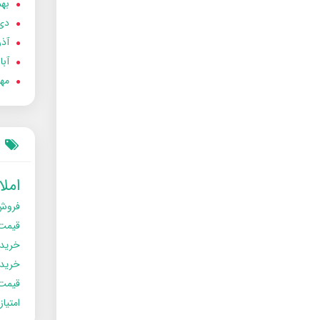
بهمن
دی 02
آذر 02
آبان 
مهر 2
امل
فروش
قیمت
خرید
خریدو
قیمت
امتیا