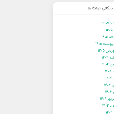
بایگانی نوشته‌ها
د 1405
14
د 1405
يبهشت 1405
دین 1405
د 1404
 1404
14
14
1404
140
ور 1404
د 1404
14