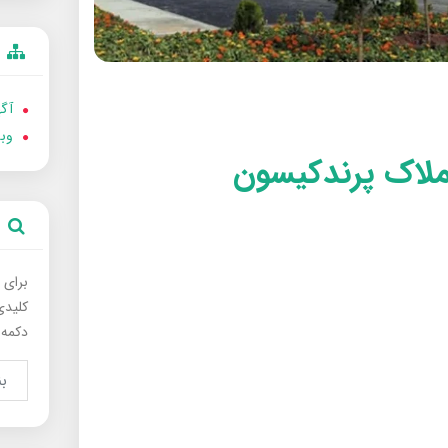
آگه
وب
ملاک پرندکیسون
برای 
کلیدی
دکمه 