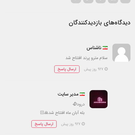
دیدگاه‌های بازدیدکنندگان
ناشناس
سلام مترو پرند افتتاح شد
ارسال پاسخ
927 روز پیش
مدیر سایت
درود🥀
بله آبان ماه افتتاح شد🙏🏻
ارسال پاسخ
927 روز پیش