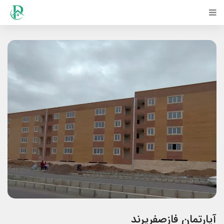
آپارتمان فازصفرپرند