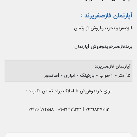
آپارتمان فازصفرپرند
:
فازصفرپرندخریدوفروش آپارتمان
پرندفازصفرخریدوفروش آپارتمان
آپارتمان فازصفرپرند
۹۵ متر - ۲ خواب - پارکینگ - انباری - آسانسور
برای خریدوفروش با املاک پرند تماس بگیرید :
09398370112 | 09024929213 | 09936974518