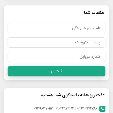
اطلاعات شما
ثبت‌نام
هفت روز هفته پاسخگوی شما هستیم
09936974518 | 09024929213 | 09398370112