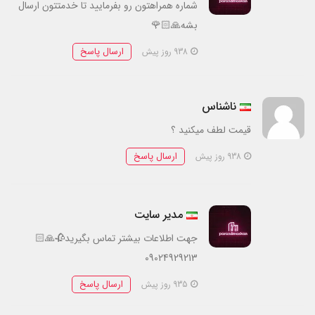
شماره همراهتون رو بفرمایید تا خدمتتون ارسال
بشه🙏🏻🌹
ارسال پاسخ
938 روز پیش
ناشناس
قیمت لطف میکنید ؟
ارسال پاسخ
938 روز پیش
مدیر سایت
جهت اطلاعات بیشتر تماس بگیرید🥀🙏🏻
09024929213
ارسال پاسخ
935 روز پیش