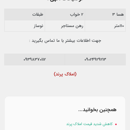
هسا 3
2 خواب
طبقات
110متر
رهن مستاجر
نوساز
جهت اطلاعات بیشتر با ما تماس بگیرید :
09398370112
09024929213
(املاک پرند)
همچنین بخوانید...
کاهش شدید قیمت املاک پرند