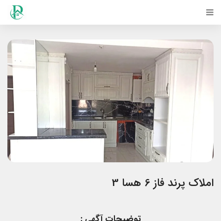
املاک پرند فاز 6 هسا 3
توضیحات آگهی :