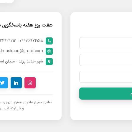
هفت روز هفته پاسخگوی 
09936974518 | 09024929213 | 09398370112
ndmaskaan@gmail.com
شهر جدید پرند - میدان است
تمامی حقوق مادی و معنوی این وب‌س
و هر گونه کپی برد