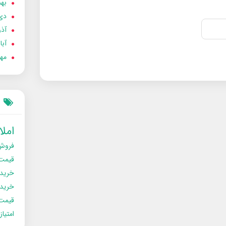
بهمن
دی 02
آذر 02
آبان 
مهر 2
امل
فروش
قیمت
خرید
خریدو
قیمت
امتیا