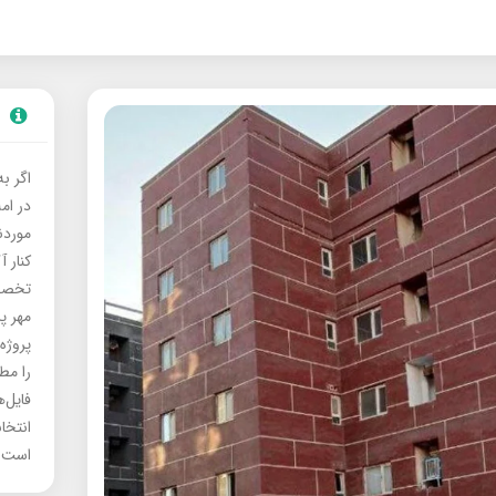
اگر ب
در ام
موردنی
کنار آ
تخصصی
مهر پ
پروژه
را مط
فایل‌
انتخا
است.