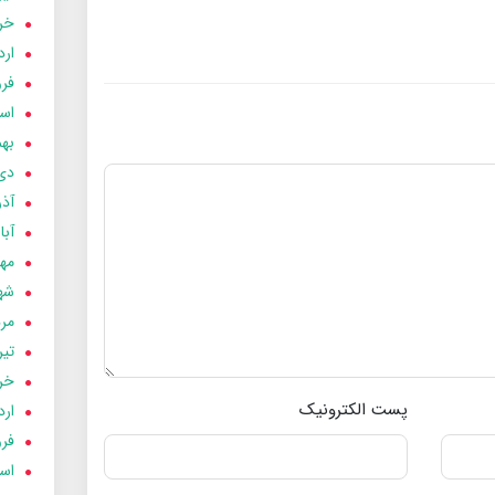
خردا
ارد
فرور
اسفن
بهمن
دی 03
آذر 03
آبان 
مهر 3
شهری
مردا
تير 03
خردا
پست الکترونیک
ارد
فرور
اسفن