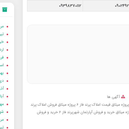
09398370112
0902492
مردا
تير 05
خردا
ارد
فرور
اسفن
بهمن
دی 04
آذر 04
آبان 
آگهی ها
مهر 4
قیمت املاک پرند فاز 6 پروژه میثاق
فروش املاک پرند
شهری
خرید و فروش آپارتمان شهرپرند فاز 6
خرید و فروش
مردا
تير 04