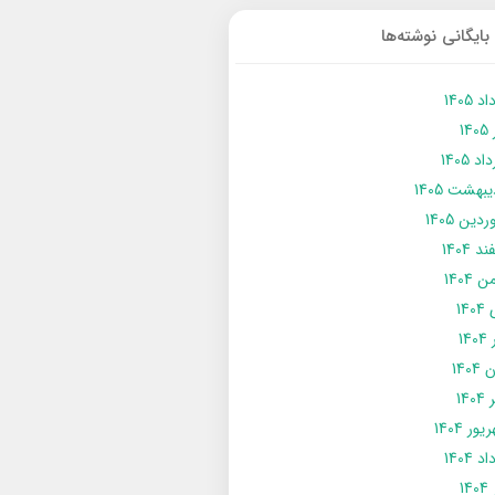
بایگانی نوشته‌ها
د 1405
14
د 1405
يبهشت 1405
دین 1405
د 1404
 1404
14
14
1404
140
ور 1404
د 1404
14