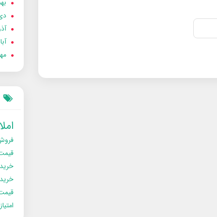
بهمن
دی 02
آذر 02
آبان 
مهر 2
امل
فروش
قیمت
خرید
خریدو
قیمت
امتیا