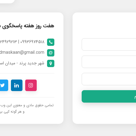
هفت روز هفته پاسخگوی 
09936974518 | 09024929213 | 09398370112
ndmaskaan@gmail.com
شهر جدید پرند - میدان است
تمامی حقوق مادی و معنوی این وب‌س
و هر گونه کپی برد