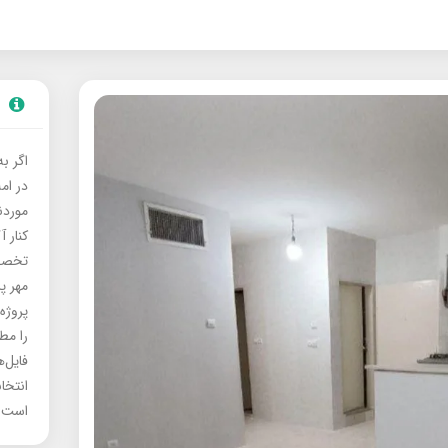
اگر ب
در ام
موردنی
کنار آ
تخصصی
مهر پ
پروژه
را مط
فایل‌
انتخا
است.