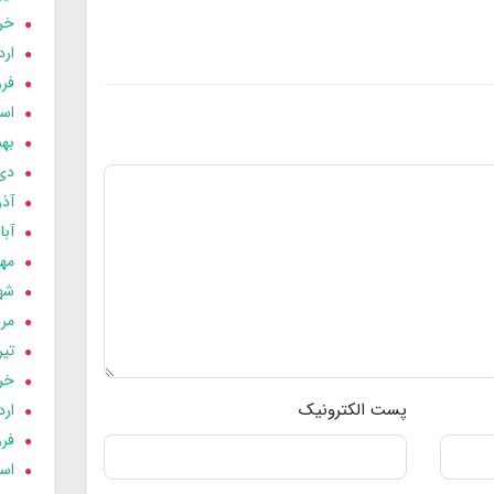
خردا
ارد
فرور
اسفن
بهمن
دی 03
آذر 03
آبان 
مهر 3
شهری
مردا
تير 03
خردا
پست الکترونیک
ارد
فرور
اسفن