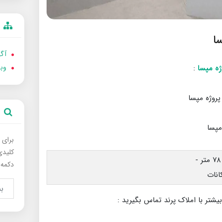
آگه
وب
:
برای 
کلیدی
دکمه 
بیشتر با املاک پرند تماس بگیرید :