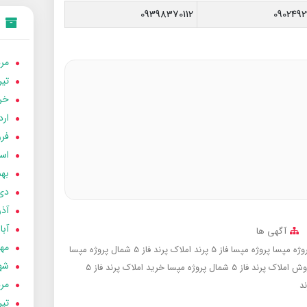
09398370112
0902492
مردا
تير 05
خردا
ارد
فرور
اسفن
بهمن
دی 04
آذر 04
آبان 
آگهی ها
مهر 4
پروژه مپسا فاز 5 پرند
املاک پرند فاز 5 شمال پروژه مپسا
شهری
 املاک پرند فاز 5 شمال پروژه مپسا
خرید املاک پرند فاز 5
مردا
ند
تير 04