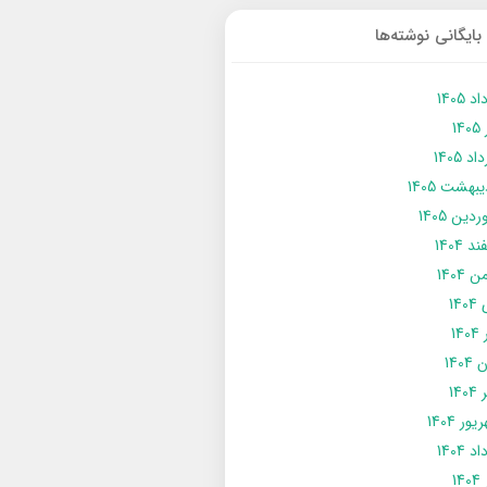
بایگانی نوشته‌ها
د 1405
14
د 1405
يبهشت 1405
دین 1405
د 1404
 1404
14
14
1404
140
ور 1404
د 1404
14