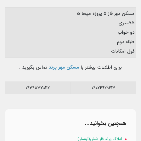
مسکن مهر فاز ۵ پروژه مپسا ۵
75متری
دو خواب
طبقه دوم
فول امکانات
برای اطلاعات بیشتر با
مسکن مهر پرند
تماس بگیرید :
09398370112
09024929213
همچنین بخوانید...
املاک پرند فاز شش(توسار)