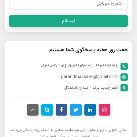
ثبت‌نام
هفت روز هفته پاسخگوی شما هستیم
09936974518 | 09024929213 | 09398370112
parandmaskaan@gmail.com
شهر جدید پرند - میدان استقلال
تمامی حقوق مادی و معنوی این وب‌سایت متعلق به املاک پرند مسکن می‌باشد
و هر گونه کپی برداری پیگرد قانونی دارد.