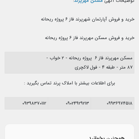
توضیحات آگهی
مسکن مهرپرند
:
خرید و فروش آپارتمان شهرپرند فاز ۶ پروژه ریحانه
خرید و فروش مسکن مهرپرند فاز ۶ پروژه ریحانه
مسکن مهرپرند فاز ۶ پروژه ریحانه - ۲ خواب -
۸۷ متر - طبقه ۴ - فول لاکچری
برای اطلاعات بیشتر با املاک پرند تماس بگیرید :
09398370112
09024929213
09936974518
همچنین بخوانید...