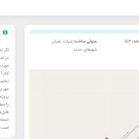
اگر ب
در ام
موردنی
کنار آ
تخصصی
مهر پ
پروژه
را مط
فایل‌
انتخا
است.