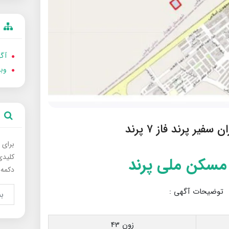
آگه
وب
یر پرند فاز ۷ پرند
برای 
کلیدی
 مسکن ملی پرند
دکمه 
توضیحات آگهی :
زون 43