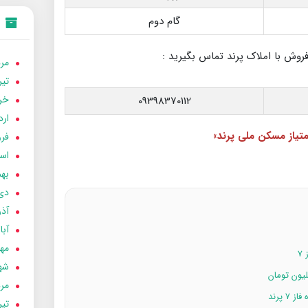
گام دوم
وش با املاک پرند تماس بگیرید :
مردا
تير 05
خردا
09398370112
ارد
متیاز مسکن ملی پرند»
فرور
اسفن
بهمن
دی 04
آذر 04
آبان 
مهر 4
۷
شهری
مردا
 پرند
تير 04