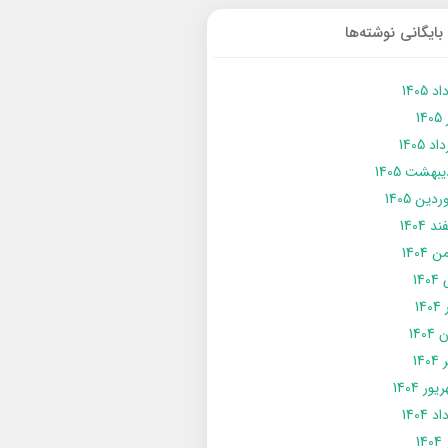
بایگانی نوشته‌ها
د 1405
14
د 1405
يبهشت 1405
دین 1405
د 1404
 1404
14
14
1404
140
ور 1404
د 1404
14