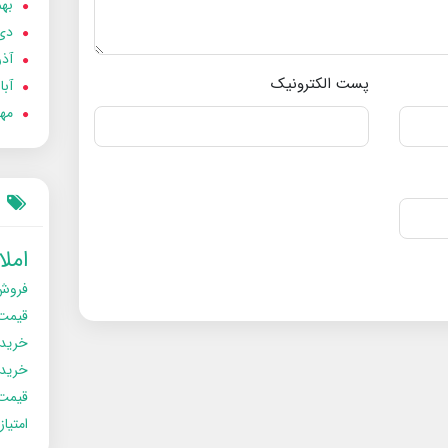
بهمن
دی 02
آذر 02
پست الکترونیک
آبان 
مهر 2
امل
فروش
قیمت
خرید
خریدو
قیمت
امتیا