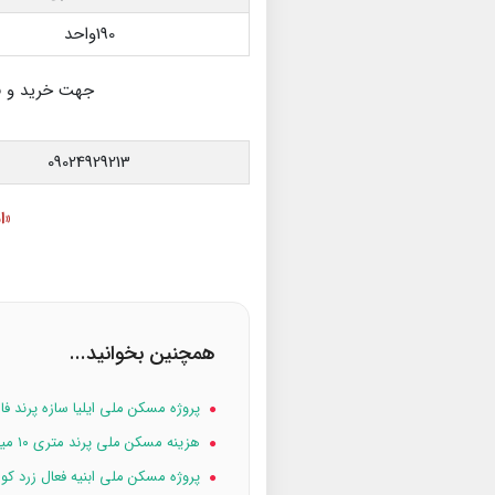
190واحد
جهت خرید و فر
09024929213
«ا
همچنین بخوانید...
پروژه مسکن ملی ایلیا سازه پرند فاز 
هزینه مسکن ملی پرند متری ۱۰ میلیون تومان
پروژه مسکن ملی ابنیه فعال زرد کوه فاز ۷