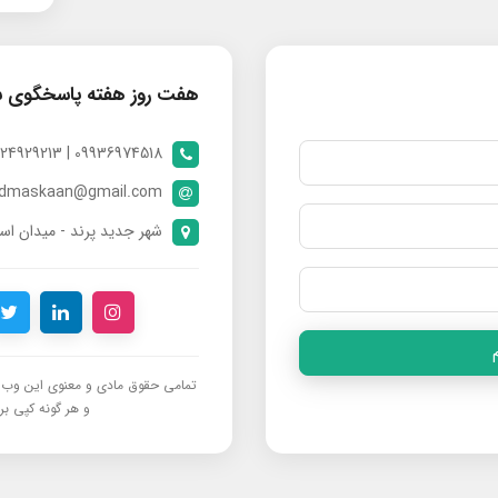
هفت روز هفته پاسخگوی 
09936974518 | 09024929213 | 09398370112
ndmaskaan@gmail.com
شهر جدید پرند - میدان است
تمامی حقوق مادی و معنوی این وب‌س
و هر گونه کپی برد