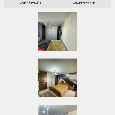
09398370112
09024929213