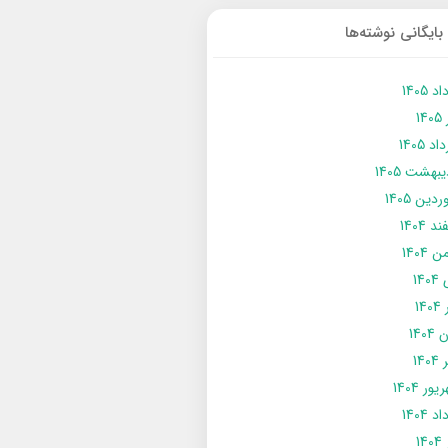
بایگانی نوشته‌ها
د 1405
14
د 1405
يبهشت 1405
دین 1405
د 1404
 1404
14
14
1404
140
ور 1404
د 1404
14