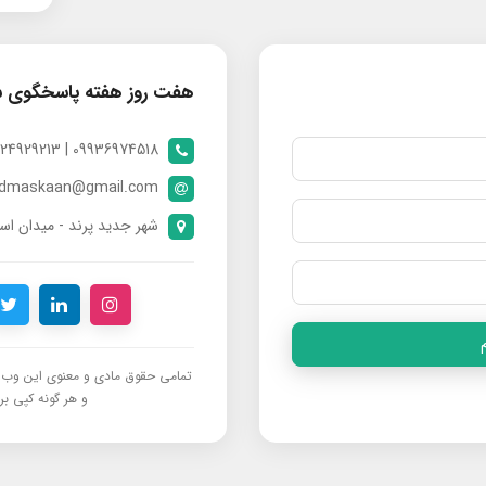
هفت روز هفته پاسخگوی 
09936974518 | 09024929213 | 09398370112
ndmaskaan@gmail.com
شهر جدید پرند - میدان است
تمامی حقوق مادی و معنوی این وب‌س
و هر گونه کپی برد