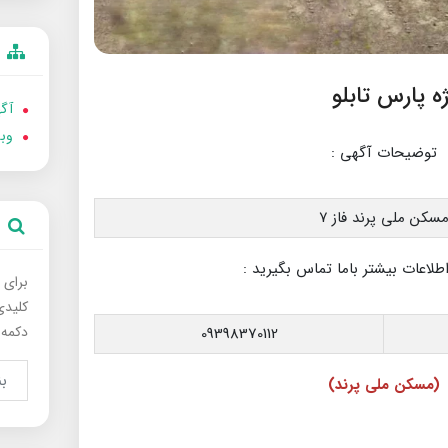
آگه
وب
توضیحات آگهی :
سکن ملی پرند فاز ۷
اعات بیشتر باما تماس بگیرید :
برای 
کلیدی
دکمه 
09398370112
(مسکن ملی پرند)