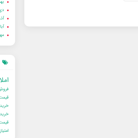
بهمن
دی 02
آذر 02
آبان 
مهر 2
امل
فروش
قیمت
خرید
خریدو
قیمت
امتیا