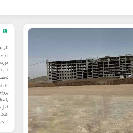
اگر ب
در ام
موردنی
کنار آ
تخصصی
مهر پ
پروژه
را مط
فایل‌
انتخا
است.