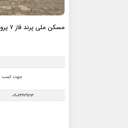
مسکن ملی پرند فاز ۷ پروژه پارس تابلو
م
جهت کسب اطل
09024929213