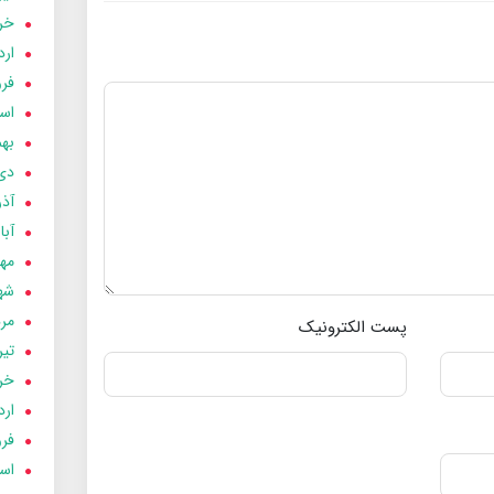
خردا
ارد
فرور
اسفن
بهمن
دی 03
آذر 03
آبان 
مهر 3
شهری
مردا
پست الکترونیک
تير 03
خردا
ارد
فرور
اسفن