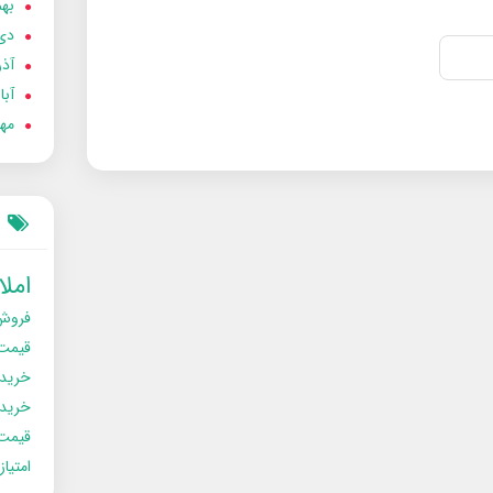
بهمن
دی 02
آذر 02
آبان 
مهر 2
امل
فروش
قیمت
خرید
خریدو
قیمت
امتیا