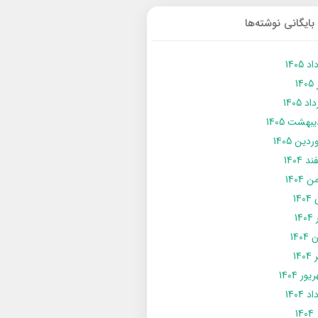
بایگانی نوشته‌ها
د 1405
14
د 1405
يبهشت 1405
دین 1405
د 1404
 1404
14
14
1404
140
ور 1404
د 1404
14