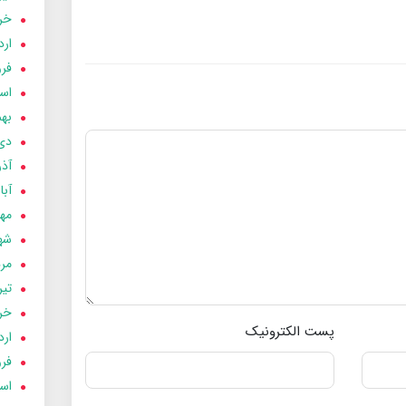
خردا
ارد
فرور
اسفن
بهمن
دی 03
آذر 03
آبان 
مهر 3
شهری
مردا
تير 03
خردا
پست الکترونیک
ارد
فرور
اسفن