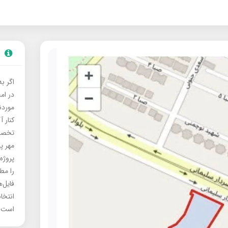
اگر ب
در ام
موردنی
کنار آ
تخصصی
مهر پ
پروژه
را مط
فایل‌
انتخا
است.