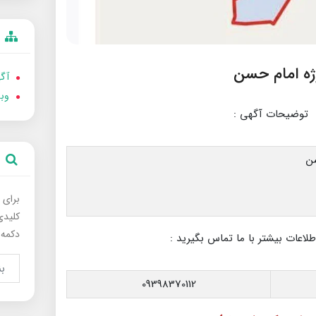
آگه
وب
توضیحات آگهی :
برای 
کلیدی
دکمه 
عات بیشتر با ما تماس بگیرید :
09398370112