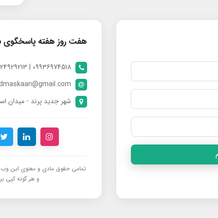
هفت روز هفته پاسخگوی 
09936974518 | 09024929213 | 09398370112
ndmaskaan@gmail.com
شهر جدید پرند - میدان است
تمامی حقوق مادی و معنوی این وب‌س
و هر گونه کپی برد