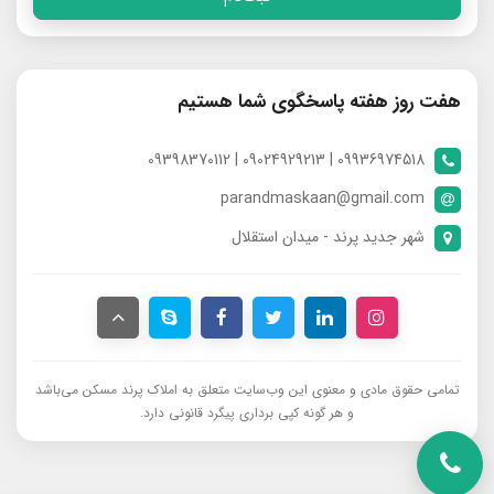
هفت روز هفته پاسخگوی شما هستیم
09936974518 | 09024929213 | 09398370112
parandmaskaan@gmail.com
شهر جدید پرند - میدان استقلال
تمامی حقوق مادی و معنوی این وب‌سایت متعلق به املاک پرند مسکن می‌باشد
و هر گونه کپی برداری پیگرد قانونی دارد.