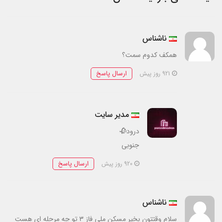
ناشناس
همکف کدوم سمت؟
ارسال پاسخ
921 روز پیش
مدیر سایت
درود🥀
جنوبی
ارسال پاسخ
920 روز پیش
ناشناس
سلام وقتتون بخیر مسکن ملی فاز ۳ تو چه مرحله ای هست