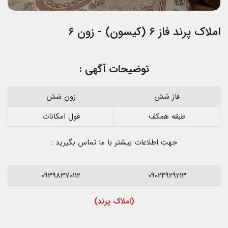
املاک پرند فاز ۶ (کیسون) - زون ۶
توضیحات آگهی :
فاز شش
زون شش
طبقه همکف
فول امکانات
جهت اطلاعات بیشتر با ما تماس بگیرید :
09398370112
09024929213
(املاک پرند)