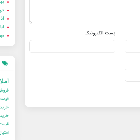
بهمن
دی 02
آذر 02
آبان 
پست الکترونیک
مهر 2
امل
فروش
قیمت
خرید
خریدو
قیمت
امتیا