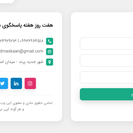
هفت روز هفته پاسخگوی 
09936974518 | 09024929213 | 09398370112
ndmaskaan@gmail.com
شهر جدید پرند - میدان است
تمامی حقوق مادی و معنوی این وب‌س
و هر گونه کپی برد