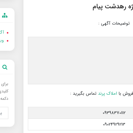
توضیحات آگهی :
آگه
وب
برای 
کلیدی
فروش با
املاک پرند
تماس بگیرید :
دکمه 
09398370112
09024929213