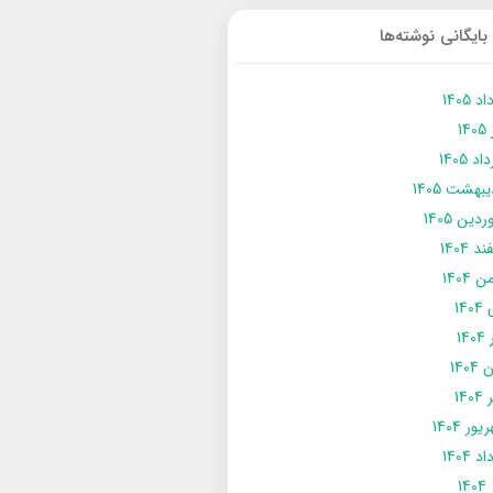
بایگانی نوشته‌ها
د 1405
14
د 1405
يبهشت 1405
دین 1405
د 1404
 1404
14
14
1404
140
ور 1404
د 1404
14