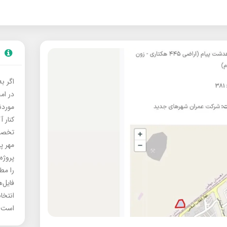
اگر ب
در ام
موردنی
کنار آ
تخصصی
مهر پ
پروژه
را مط
فایل‌
انتخا
است.