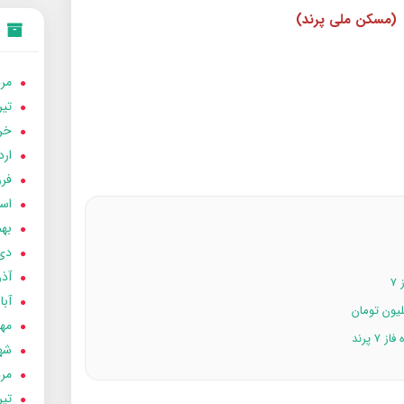
(مسکن ملی پرند)
مردا
تير 05
خردا
ارد
فرور
اسفن
بهمن
دی 04
آذر 04
۷
آبان 
مهر 4
 پرند
شهری
مردا
تير 04