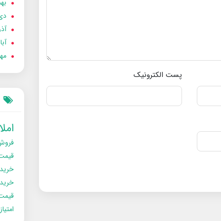
بهمن
دی 02
آذر 02
آبان 
مهر 2
پست الکترونیک
امل
فروش
قیمت
خرید
خریدو
قیمت
امتیا