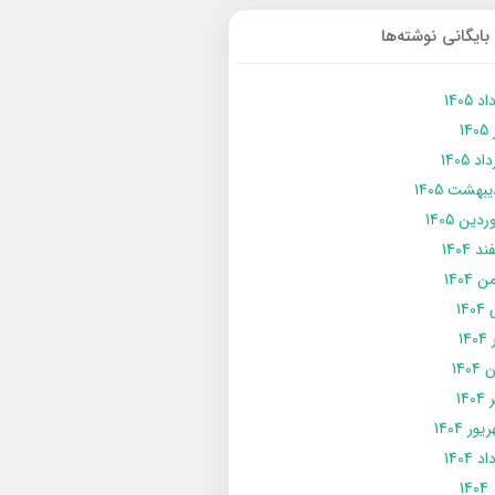
بایگانی نوشته‌ها
د 1405
14
د 1405
يبهشت 1405
دین 1405
د 1404
 1404
14
14
1404
140
ور 1404
د 1404
14