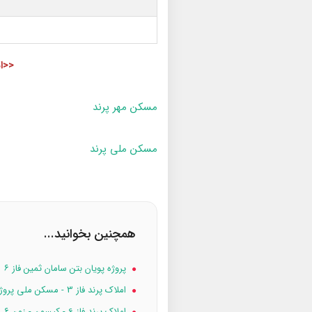
<<ا
مسکن مهر پرند
مسکن ملی پرند
همچنین بخوانید...
پروژه پویان بتن سامان ثمین فاز ۶
املاک پرند فاز 3 - مسکن ملی پروژه ۱۶۸ واحدی امام حسن
املاک پرند فاز 6 - کیسون - زون ۶