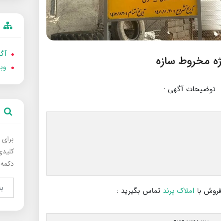
آگه
وب
توضیحات آگهی :
برای 
کلیدی
دکمه 
فروش با
املاک پرند
تماس بگیرید :