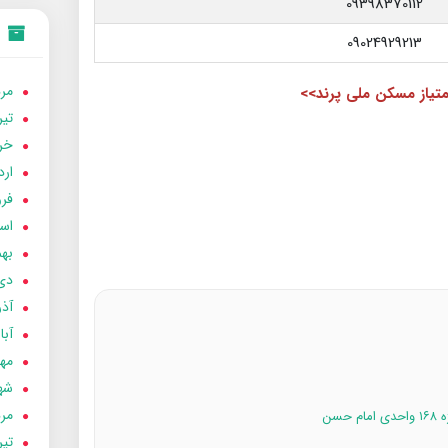
09398370112
09024929213
مردا
متیاز مسکن ملی پرند>>
تير 05
خردا
ارد
فرور
اسفن
بهمن
دی 04
آذر 04
آبان 
مهر 4
شهری
مردا
تير 04