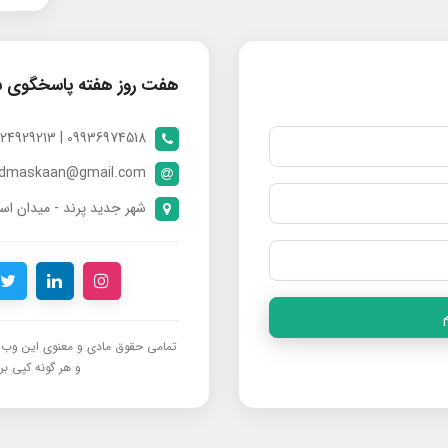
هفت روز هفته پاسخگوی 
09936974518 | 09024929213 | 09398370112
ndmaskaan@gmail.com
شهر جدید پرند - میدان است
تمامی حقوق مادی و معنوی این وب‌س
و هر گونه کپی برد