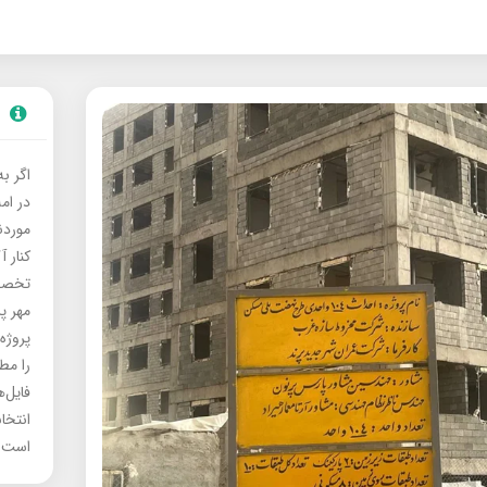
اگر ب
در ام
موردنی
کنار آ
تخصصی
مهر پ
پروژه
را مط
فایل‌
انتخا
است.