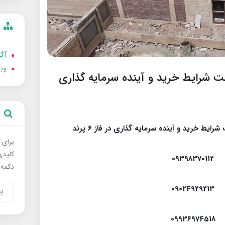
آگه
وب
مت شرایط خرید و آینده سرمایه گذاری
ایط خرید و آینده سرمایه گذاری در فاز ۶ پرند
برای 
کلیدی
09398370112
دکمه 
09024929213
09936974518