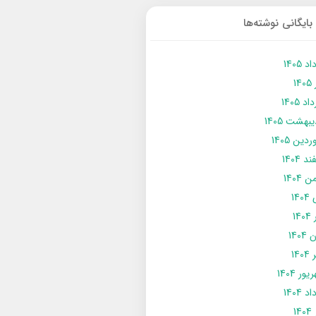
بایگانی نوشته‌ها
د 1405
14
د 1405
يبهشت 1405
دین 1405
د 1404
 1404
14
14
1404
140
ور 1404
د 1404
14