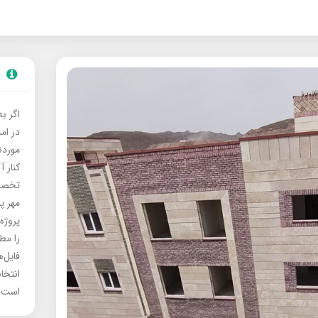
اگر ب
در ام
موردنی
کنار آ
تخصصی
مهر پ
پروژه
را مط
فایل‌
انتخا
است.