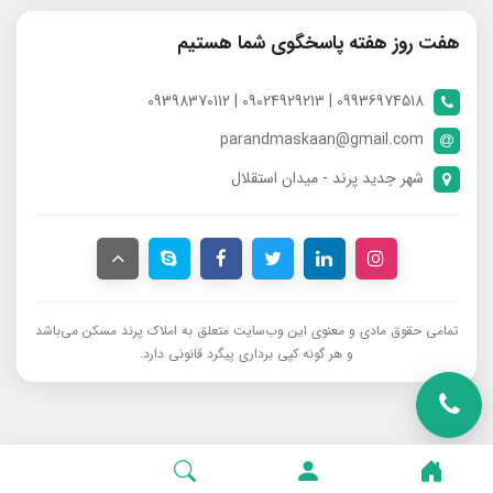
هفت روز هفته پاسخگوی شما هستیم
09936974518 | 09024929213 | 09398370112
parandmaskaan@gmail.com
شهر جدید پرند - میدان استقلال
تمامی حقوق مادی و معنوی این وب‌سایت متعلق به املاک پرند مسکن می‌باشد
و هر گونه کپی برداری پیگرد قانونی دارد.