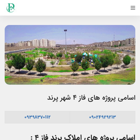
اسامی پروژه های فاز ۴ شهر پرند
09398370112
09024929213
اسامی پروژه های املاک پرند فاز ۴ :