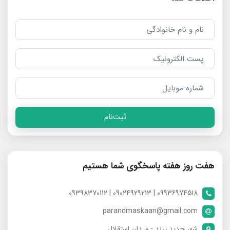
ثبت‌نام
هفت روز هفته پاسخگوی شما هستیم
09936974518 | 09024929213 | 09398370112
parandmaskaan@gmail.com
شهر جدید پرند - میدان استقلال