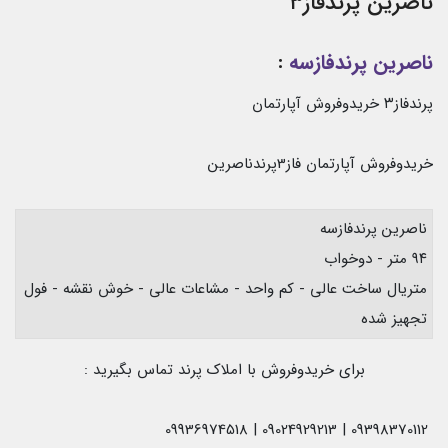
ناصرین پرندفاز۳
ناصرین پرندفازسه
:
پرندفاز۳ خریدوفروش آپارتمان
خریدوفروش آپارتمان فاز3پرندناصرین
ناصرین پرندفازسه
۹۴ متر - دوخواب
متریال ساخت عالی - کم واحد - مشاعات عالی - خوش نقشه - فول
تجهیز شده
برای خریدوفروش با املاک پرند تماس بگیرید :
09398370112 | 09024929213 | 09936974518