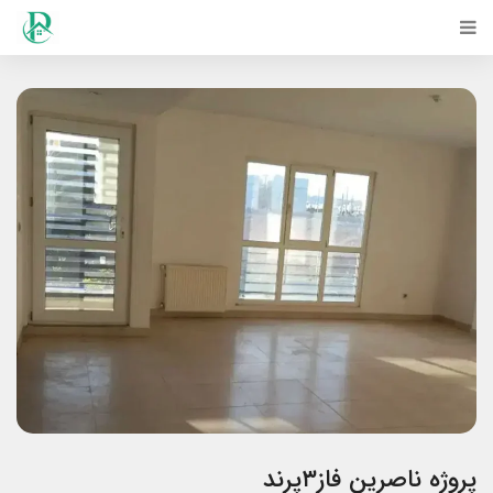
پروژه ناصرین فاز۳پرند