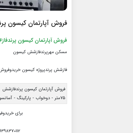
فروش آپارتمان کیسون پرندف
فروش آپارتمان کیسون پرندفاز۶
مسکن مهرپرندفازشش کیسون
فازشش پرندپروژه کیسون خریدوفروش 
فروش آپارتمان کیسون پرندفازشش
۷۵متر - دوخواب - پارکینگ - آسانسور - انباری - طبقه سوم -
برای خریدوفر
8370112 | 09024929213 | 09936974518