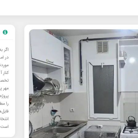
اگر ب
در ام
موردنی
کنار آ
تخصصی
مهر پ
پروژه
را مط
فایل‌
انتخا
است.