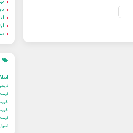
بهمن
دی 02
آذر 02
آبان 
مهر 2
امل
فروش
قیمت
خرید
خریدو
قیمت
امتیا