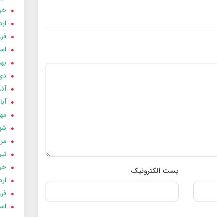
خردا
ارد
فرور
اسفن
بهمن
دی 03
آذر 03
آبان 
مهر 3
شهری
مردا
تير 03
خردا
پست الکترونیک
ارد
فرور
اسفن