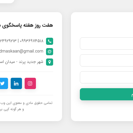
هفت روز هفته پاسخگوی 
09936974518 | 09024929213 | 09398370112
ndmaskaan@gmail.com
شهر جدید پرند - میدان است
تمامی حقوق مادی و معنوی این وب‌س
و هر گونه کپی برد