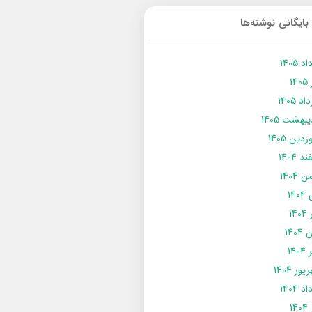
بایگانی نوشته‌ها
د 1405
14
د 1405
يبهشت 1405
دین 1405
د 1404
 1404
14
14
1404
140
ور 1404
د 1404
14