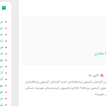
مردا
تير 05
خردا
ارد
فرور
اسفن
بهمن
دی 04
آذر 04
آگهی ها
آبان 
 آپارتمان کیسون پرندفازشش
خرید آپارتمان کیسون پرندفازشش
مهر 4
یسون
کیسون پرندفاز6
فاز6پرندکیسون
خریدمسکن مهرپرند
مسکن
شهری
مهرپرند
مردا
تير 04