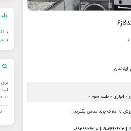
از۶
آگه
:
وب
آپارتمان
برای 
کلیدی
دکمه 
وش با املاک پرند تماس بگیرید :
0939