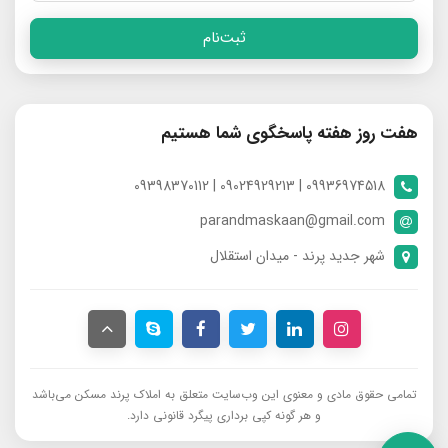
ثبت‌نام
هفت روز هفته پاسخگوی شما هستیم
09936974518 | 09024929213 | 09398370112
parandmaskaan@gmail.com
شهر جدید پرند - میدان استقلال
تمامی حقوق مادی و معنوی این وب‌سایت متعلق به املاک پرند مسکن می‌باشد
و هر گونه کپی برداری پیگرد قانونی دارد.