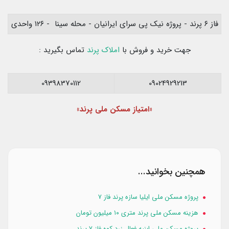
فاز ۶ پرند - پروژه نیک پی سرای ایرانیان - محله سینا - ۱۲۶ واحدی
جهت خرید و فروش با
املاک پرند
تماس بگیرید :
09398370112
09024929213
«امتیاز مسکن ملی پرند»
همچنین بخوانید...
پروژه مسکن ملی ایلیا سازه پرند فاز ۷
هزینه مسکن ملی پرند متری ۱۰ میلیون تومان
پروژه مسکن ملی ابنیه فعال زرد کوه فاز ۷ پرند