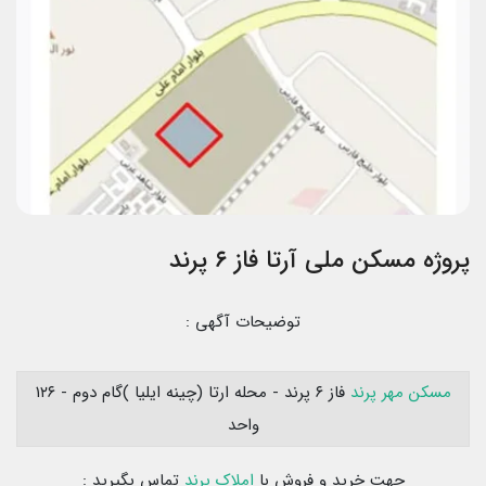
پروژه مسکن ملی آرتا فاز ۶ پرند
توضیحات آگهی :
مسکن مهر پرند
فاز ۶ پرند - محله ارتا (چینه ایلیا )گام دوم - ۱۲۶
واحد
جهت خرید و فروش با
املاک پرند
تماس بگیرید :