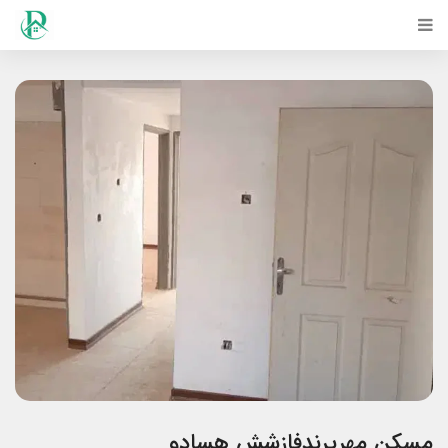
مسکن مهرپرندفازشش هسادو