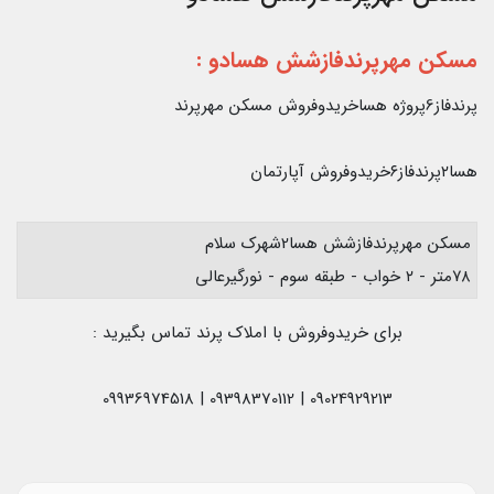
مسکن مهرپرندفازشش هسادو
:
پرندفاز6پروژه هساخریدوفروش مسکن مهرپرند
هسا۲پرندفاز۶خریدوفروش آپارتمان
مسکن مهرپرندفازشش هسا2شهرک سلام
۷۸متر - ۲ خواب - طبقه سوم - نورگیرعالی
برای خریدوفروش با املاک پرند تماس بگیرید :
09024929213 | 09398370112 | 09936974518