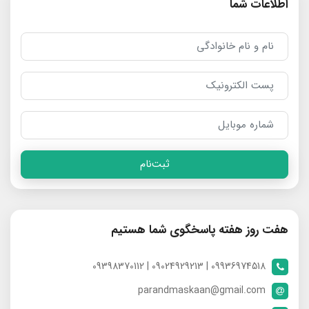
اطلاعات شما
ثبت‌نام
هفت روز هفته پاسخگوی شما هستیم
09936974518 | 09024929213 | 09398370112
parandmaskaan@gmail.com