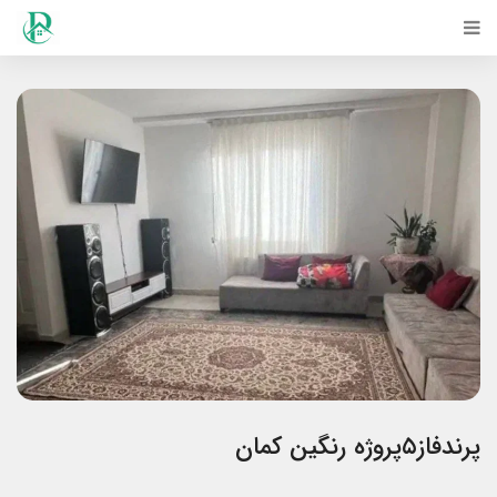
پرندفاز۵پروژه رنگین کمان