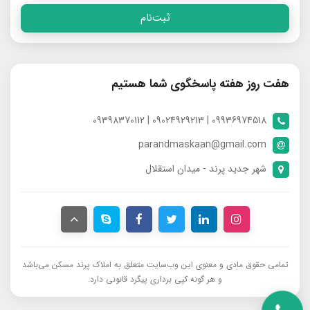
ثبت‌نام
هفت روز هفته پاسخگوی شما هستیم
09936974518 | 09024929213 | 09398370112
parandmaskaan@gmail.com
شهر جدید پرند - میدان استقلال
تمامی حقوق مادی و معنوی این وب‌سایت متعلق به املاک پرند مسکن می‌باشد
و هر گونه کپی برداری پیگرد قانونی دارد.