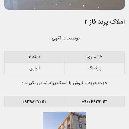
املاک پرند فاز ۲
توضیحات آگهی :
115 متری
طبقه 2
پارکینگ
انباری
جهت خرید و فروش با املاک پرند تماس بگیرید :
09398370112
09024929213