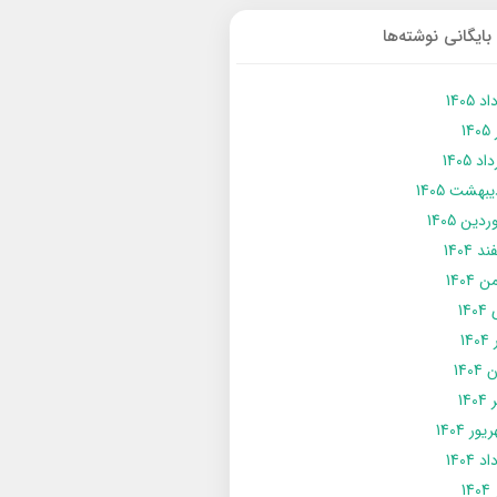
بایگانی نوشته‌ها
د 1405
14
د 1405
يبهشت 1405
دین 1405
د 1404
 1404
14
14
1404
140
ور 1404
د 1404
14