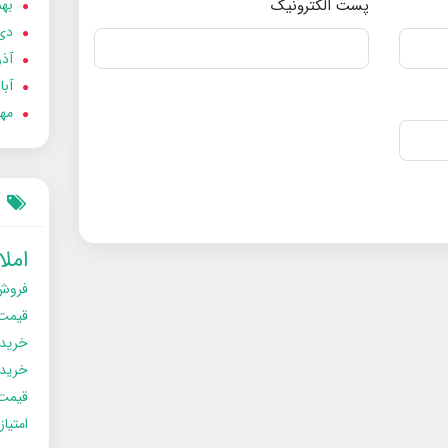
پست الکترونیک
بهمن
دی 02
آذر 02
آبان 
مهر 2
امل
فروش
قیمت
خرید
خریدو
قیمت
امتیا