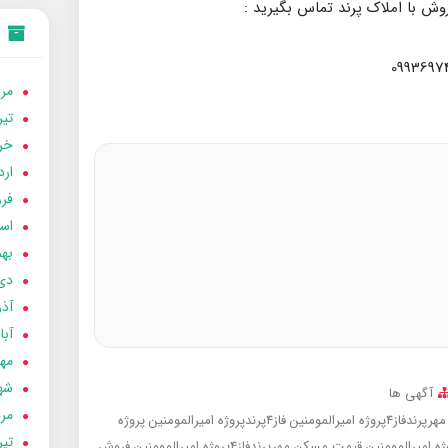
وش با املاک پرند تماس بگیرید :
مردا
تير 05
خردا
ارد
فرور
اسفن
بهمن
دی 04
آذر 04
آبان 
مهر 4
شهری
آگهی ها
مردا
ژه امیرالمومنین
فاز4پرندپروژه امیرالمومنین
پروژه
تير 04
قیمت مسکن مهرپرندفاز4پروژه امیرالمومنین
فروش