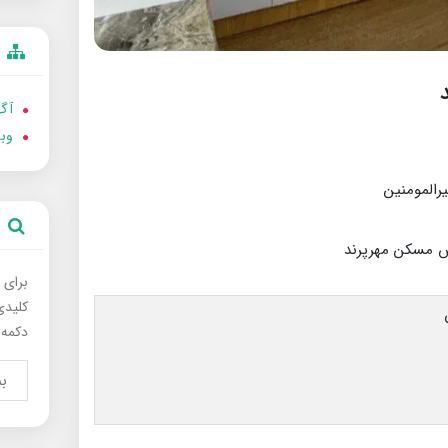
آگه
وب
برای 
کلیدی
دکمه 