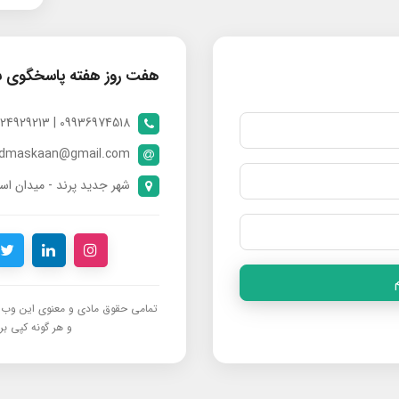
هفت روز هفته پاسخگوی 
09936974518 | 09024929213 | 09398370112
ndmaskaan@gmail.com
شهر جدید پرند - میدان است
تمامی حقوق مادی و معنوی این وب‌س
و هر گونه کپی برد