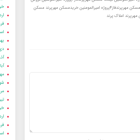
خردا
هرپرندفاز4پروژه امیرالمومنین
خریدمسکن مهرپرند
مسکن
ارد
مهرپرند
املاک پرند
فرور
اسفن
بهمن
دی 03
آذر 03
آبان 
مهر 3
شهری
مردا
تير 03
خردا
ارد
فرور
اسفن