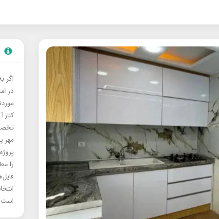
اگر ب
در ام
موردنی
کنار آ
تخصصی
مهر پ
پروژه
را مط
فایل‌
انتخا
است.