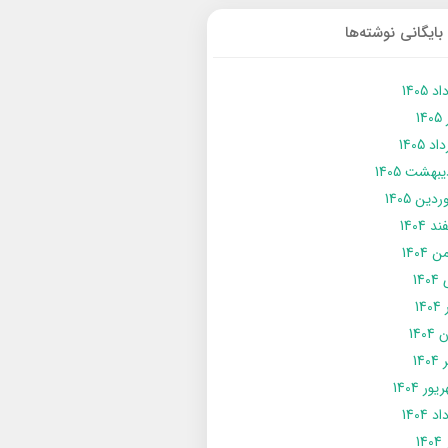
بایگانی نوشته‌ها
د 1405
14
د 1405
يبهشت 1405
دین 1405
د 1404
 1404
14
14
1404
140
ور 1404
د 1404
14