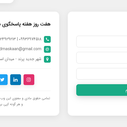
هفت روز هفته پاسخگوی 
09936974518 | 09024929213 | 09398370112
ndmaskaan@gmail.com
شهر جدید پرند - میدان است
تمامی حقوق مادی و معنوی این وب‌س
و هر گونه کپی برد