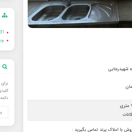
آگه
وب
برای 
کلیدی
دکمه 
وش با املاک پرند تماس بگیرید :