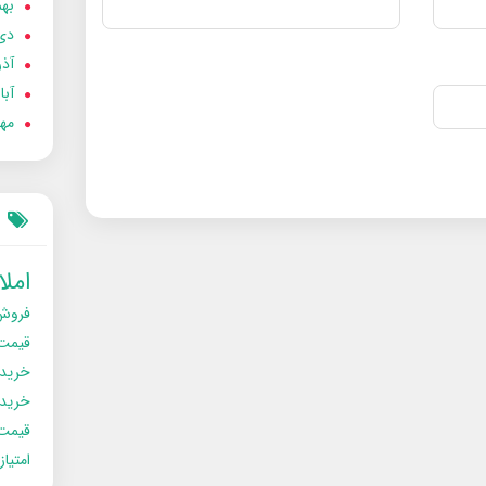
بهمن
دی 02
آذر 02
آبان 
مهر 2
امل
فروش
قیمت
خرید
خریدو
قیمت
امتیا