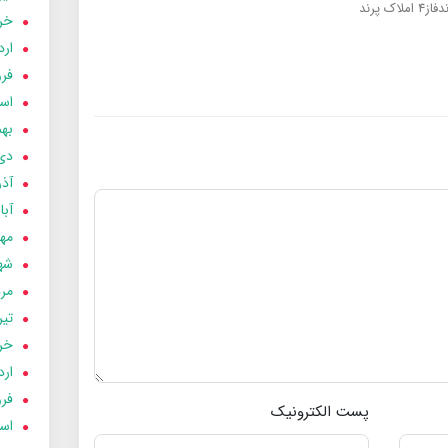
فاز4
املاک پرند
خردا
ارد
فرور
اسفن
بهمن
دی 03
آذر 03
آبان 
مهر 3
شهری
مردا
تير 03
خردا
ارد
فرور
پست الکترونیک
اسفن