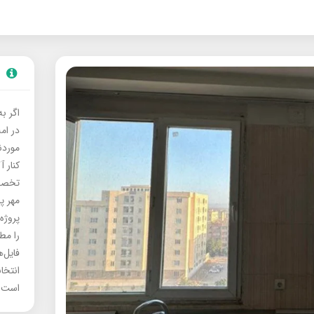
اگر ب
در ام
موردنی
کنار آ
تخصصی
مهر پ
پروژه
را مط
فایل‌
انتخا
است.