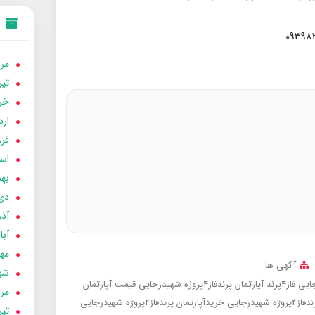
مردا
تير 05
خردا
ارد
فرور
اسفن
بهمن
دی 04
آذر 04
آبان 
مهر 4
آگهی ها
شهری
فاز4پرند
آپارتمان پرندفاز4پروژه شهیدرجایی
قیمت آپارتمان
مردا
هیدرجایی
خریدآپارتمان پرندفاز4پروژه شهیدرجایی
تير 04