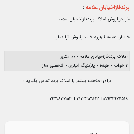
پرندفاز۱خیابان علامه
:
خریدوفروش املاک پرندفاز۱خیابان علامه
خیابان علامه فاز۱پرندخریدوفروش آپارتمان
املاک پرندفاز۱خیابان علامه - ۱۰۰ متری
۲ خواب - طبقه۱ - پارکنیگ انباری - شخصی ساز
برای اطلاعات بیشتر با املاک پرند تماس بگیرید :
09936974518 | 09024929213 | 09398370112