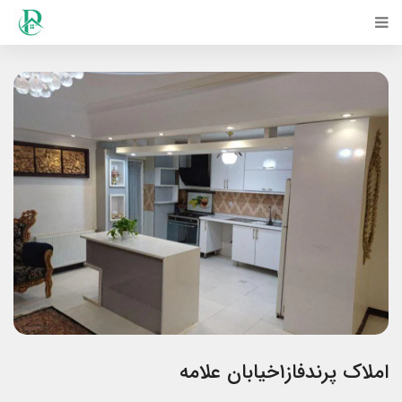
املاک پرندفاز۱خیابان علامه