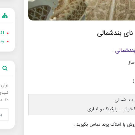
آگه
وب
:
برای 
کلیدی
دکمه 
وش با املاک پرند تماس بگیرید :