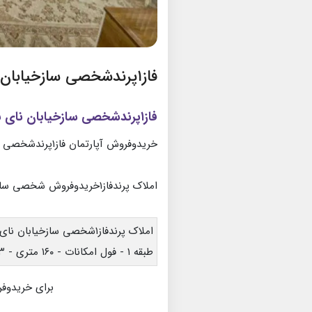
فاز۱پرندشخصی سازخیابان نای بندشمالی
فاز۱پرندشخصی سازخیابان نای بندشمالی
خریدوفروش آپارتمان فاز۱پرندشخصی ساز
املاک پرندفاز۱خریدوفروش شخصی ساز
املاک پرندفاز۱شخصی سازخیابان نای بند شمالی
طبقه ۱ - فول امکانات - ۱۶۰ متری - ۳ خواب - پارکینگ و انباری
برای خریدوفر