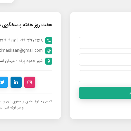
هفت روز هفته پاسخگوی 
09936974518 | 09024929213 | 09398370112
ndmaskaan@gmail.com
شهر جدید پرند - میدان است
تمامی حقوق مادی و معنوی این وب‌س
و هر گونه کپی برد