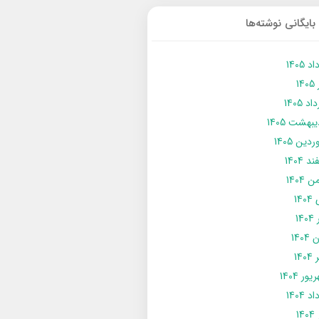
بایگانی نوشته‌ها
د 1405
14
د 1405
يبهشت 1405
دین 1405
د 1404
 1404
14
14
1404
140
ور 1404
د 1404
14