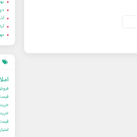
بهمن
دی 02
آذر 02
آبان 
مهر 2
امل
فروش
قیمت
خرید
خریدو
قیمت
امتیا