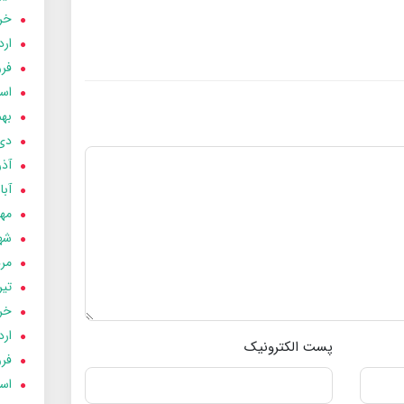
خردا
ارد
فرور
اسفن
بهمن
دی 03
آذر 03
آبان 
مهر 3
شهری
مردا
تير 03
خردا
ارد
پست الکترونیک
فرور
اسفن