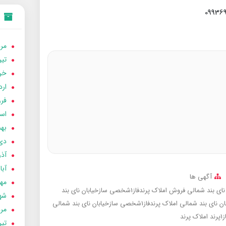
مردا
تير 05
خردا
ارد
فرور
اسفن
بهمن
دی 04
آذر 04
آبان 
آگهی ها
مهر 4
فروش املاک پرندفاز1شخصی سازخیابان نای بند
شهری
املاک پرندفاز1شخصی سازخیابان نای بند شمالی
مردا
پرند
املاک پرند
تير 04