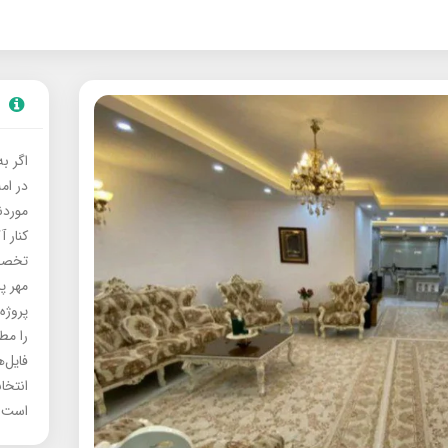
اگر ب
در ام
موردنی
کنار آ
تخصصی
مهر پ
پروژه
را مط
فایل‌
انتخا
است.