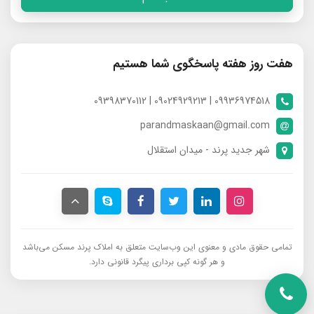
هفت روز هفته پاسخگوی شما هستیم
09936974518 | 09024929213 | 09398370112
parandmaskaan@gmail.com
شهر جدید پرند - میدان استقلال
تمامی حقوق مادی و معنوی این وب‌سایت متعلق به املاک پرند مسکن می‌باشد
و هر گونه کپی برداری پیگرد قانونی دارد.