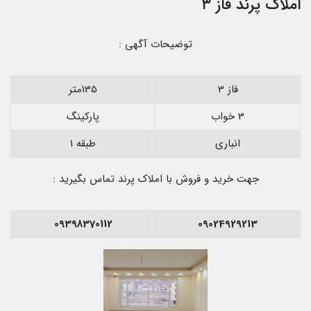
املاک پرند فاز ۳
توضیحات آگهی :
فاز 3
135متر
3 خواب
پارکینگ
انباری
طبقه 1
جهت خرید و فروش با املاک پرند تماس بگیرید :
09398370112
09024929213