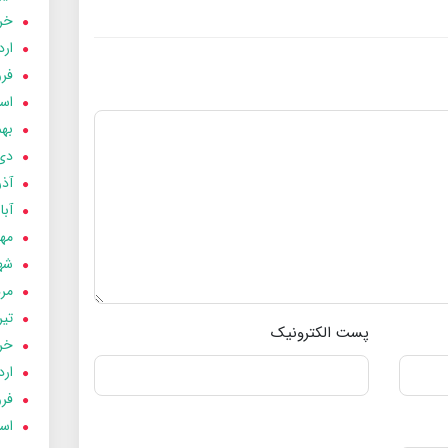
خردا
ارد
فرور
اسفن
بهمن
دی 03
آذر 03
آبان 
مهر 3
شهری
مردا
تير 03
پست الکترونیک
خردا
ارد
فرور
اسفن