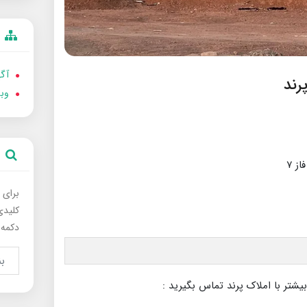
آگه
رند
وب
ز ۷
برای 
کلیدی
دکمه 
بیشتر با املاک پرند تماس بگیرید :