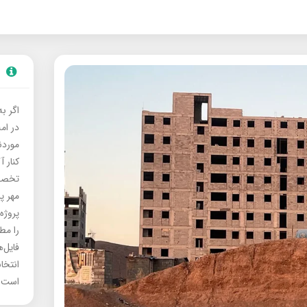
اگر ب
در ام
موردنی
کنار آ
تخصصی
مهر پ
پروژه
را مط
فایل‌
انتخا
است.