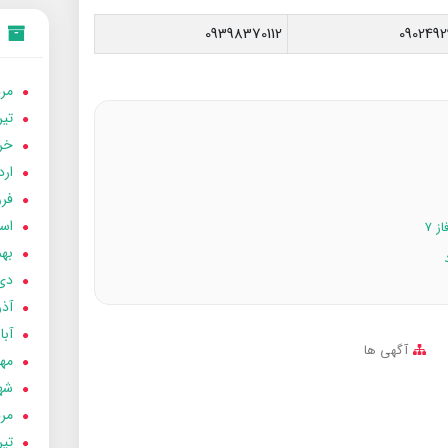
09398370112
0902492
مردا
تير 05
خردا
ارد
فرور
اسفن
 ۷
بهمن
دی 04
آذر 04
آبان 
آگهی ها
مهر 4
شهری
مردا
تير 04