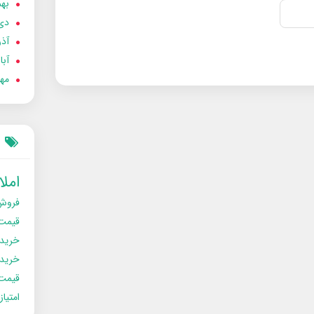
بهمن
دی 02
آذر 02
آبان 
مهر 2
امل
فروش
قیمت
خرید
خریدو
قیمت
امتیا