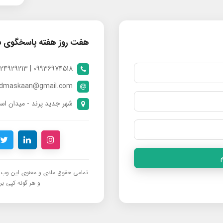
هفت روز هفته پاسخگوی 
09936974518 | 09024929213 | 09398370112
ndmaskaan@gmail.com
شهر جدید پرند - میدان است
تمامی حقوق مادی و معنوی این وب‌س
و هر گونه کپی برد