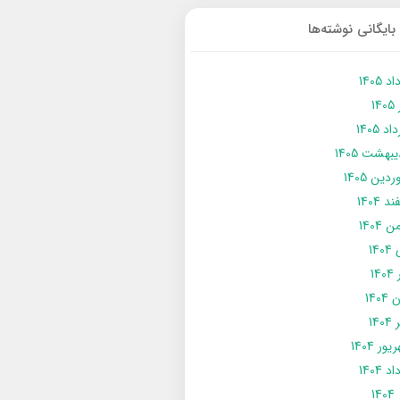
بایگانی نوشته‌ها
د 1405
14
د 1405
يبهشت 1405
دین 1405
د 1404
 1404
14
14
1404
140
ور 1404
د 1404
14