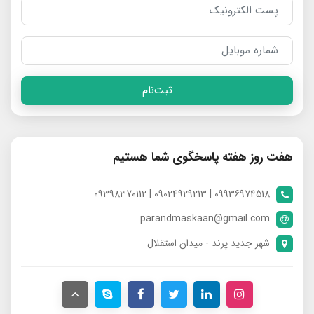
ثبت‌نام
هفت روز هفته پاسخگوی شما هستیم
09936974518 | 09024929213 | 09398370112
parandmaskaan@gmail.com
شهر جدید پرند - میدان استقلال