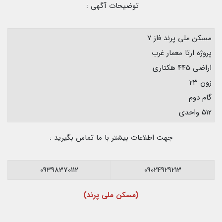
توضیحات آگهی :
مسکن ملی پرند فاز ۷
پروژه ارتا معمار غرب
اراضی ۴۴۵ هکتاری
زون ۲۳
گام دوم
۵۱۲ واحدی
جهت اطلاعات بیشتر با ما تماس بگیرید :
09398370112
09024929213
(مسکن ملی پرند)