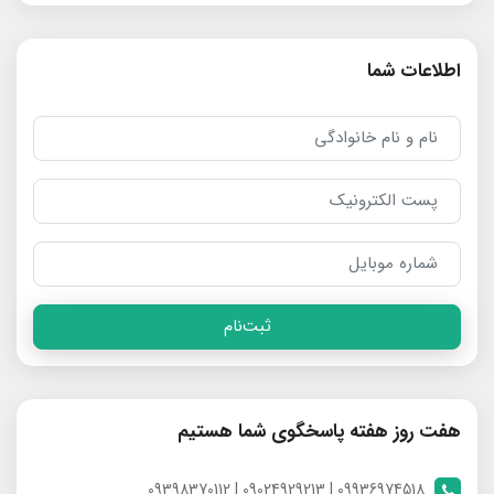
اطلاعات شما
ثبت‌نام
هفت روز هفته پاسخگوی شما هستیم
09936974518 | 09024929213 | 09398370112