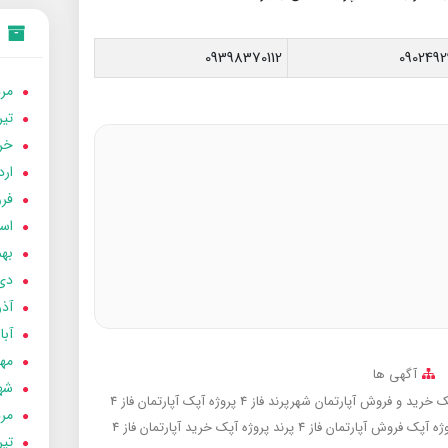
09398370112
0902492
مردا
تير 05
خردا
ارد
فرور
اسفن
بهمن
دی 04
آذر 04
آبان 
مهر 4
آگهی ها
شهری
خرید و فروش آپارتمان شهرپرند فاز 4 پروژه آپک
آپارتمان فاز 4
مردا
فروش آپارتمان فاز 4 پرند پروژه آپک
خرید آپارتمان فاز 4
تير 04