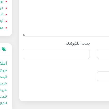
بهمن
دی 02
آذر 02
آبان 
مهر 2
پست الکترونیک
امل
فروش
قیمت
خرید
خریدو
قیمت
امتیا