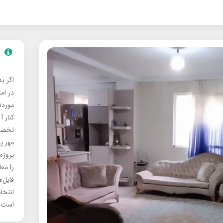
اگر ب
در ام
موردنی
کنار آ
تخصصی
مهر پ
پروژه
را مط
فایل‌
انتخا
است.