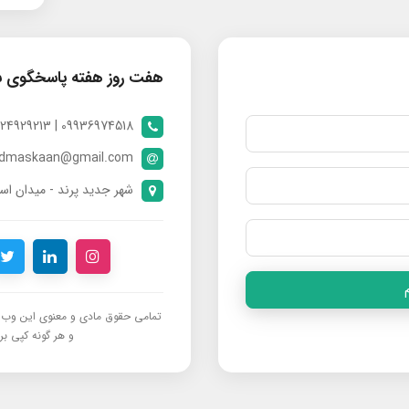
هفت روز هفته پاسخگوی 
09936974518 | 09024929213 | 09398370112
ndmaskaan@gmail.com
شهر جدید پرند - میدان است
تمامی حقوق مادی و معنوی این وب‌س
و هر گونه کپی برد