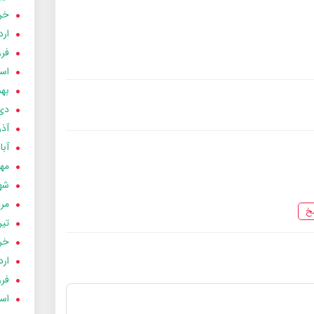
خردا
ارد
فرور
اسفن
بهمن
دی 03
آذر 03
آبان 
مهر 3
شهری
مردا
خ
تير 03
خردا
ارد
فرور
اسفن