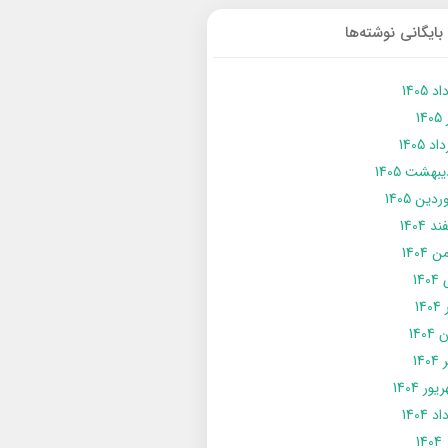
بایگانی نوشته‌ها
د 1405
14
د 1405
يبهشت 1405
دین 1405
د 1404
 1404
14
14
1404
140
ور 1404
د 1404
14