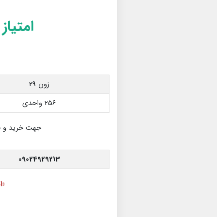
امتیاز
زون 29
256 واحدی
جهت خرید و 
09024929213
«ا