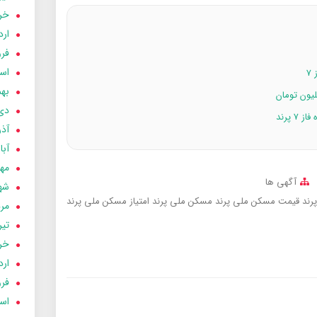
خردا
ارد
فرور
اسفن
۷
بهمن
دی 03
 پرند
آذر 03
آبان 
مهر 3
آگهی ها
شهری
رند
قیمت مسکن ملی پرند
مسکن ملی پرند
امتیاز مسکن ملی پرند
مردا
تير 03
خردا
ارد
فرور
اسفن