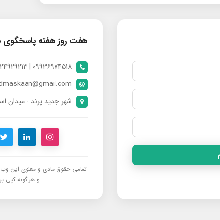
هفت روز هفته پاسخگوی 
09936974518 | 09024929213 | 09398370112
ndmaskaan@gmail.com
شهر جدید پرند - میدان است
تمامی حقوق مادی و معنوی این وب‌س
و هر گونه کپی برد