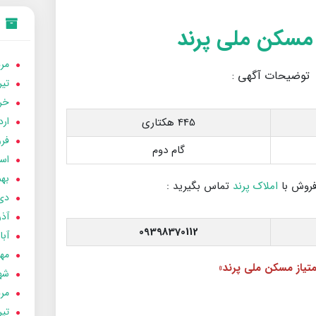
 مسکن ملی پرند
مردا
توضیحات آگهی :
تير 05
خردا
ارد
445 هکتاری
فرور
گام دوم
اسفن
بهمن
فروش با
املاک پرند
تماس بگیرید :
دی 04
آذر 04
09398370112
آبان 
مهر 4
متیاز مسکن ملی پرند»
شهری
مردا
تير 04