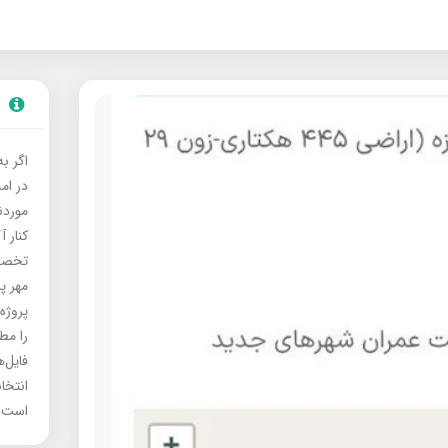
اگر ب
در ام
موردنی
کنار آ
تخصصی
مهر پ
پروژه
را مط
فایل‌
انتخا
است.