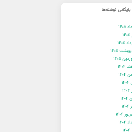
بایگانی نوشته‌ها
د 1405
14
د 1405
يبهشت 1405
دین 1405
د 1404
 1404
14
14
1404
140
ور 1404
د 1404
14