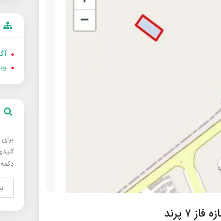
آگه
وب
برای 
کلیدی
دکمه 
 ۷ پرند