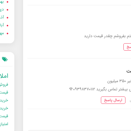
بهمن
دی 02
آذر 02
آبان 
مهر 2
سخ
یت
امل
لیون
فروش
ر تماس بگیرید ۰۹۳۹۸۳۷۰۱۱۲🌹
قیمت
ارسال پاسخ
خرید
خریدو
قیمت
امتیا