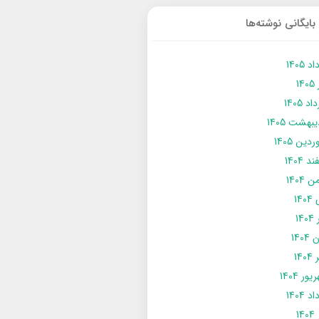
بایگانی نوشته‌ها
د 1405
14
د 1405
يبهشت 1405
دین 1405
د 1404
 1404
14
14
1404
140
ور 1404
د 1404
14