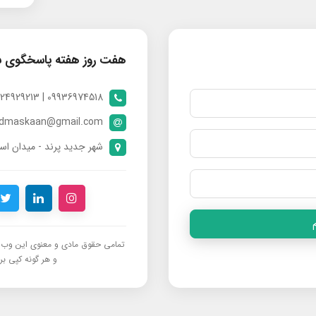
هفت روز هفته پاسخگوی 
09936974518 | 09024929213 | 09398370112
ndmaskaan@gmail.com
شهر جدید پرند - میدان است
تمامی حقوق مادی و معنوی این وب‌س
و هر گونه کپی برد